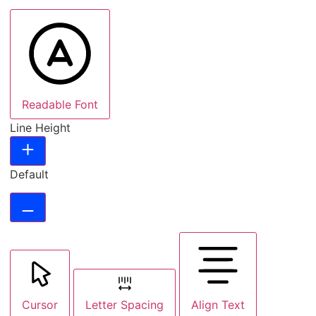
Readable Font
Line Height
Default
Cursor
Letter Spacing
Align Text