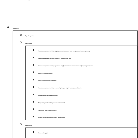
Університет
Про Університет
Факультети
Навчально-науковий інститут природничо-математичних наук, інформатики та менеджменту
Навчально-науковий інститут психології та суспільних наук
Навчально науковий інститут музичного і перформативного мистецтва та соціокультурних практик
Факультет іноземних мов
Факультет початкового навчання
Навчально-науковий інститут фізичної культури, спорту та спеціальної освіти
Історико-філологічний факультет
Факультет дошкільної педагогіки та психології
Художньо-графічний факультет
Інститут післядипломної освіти та сертифікації
підрозділи
Загальний відділ