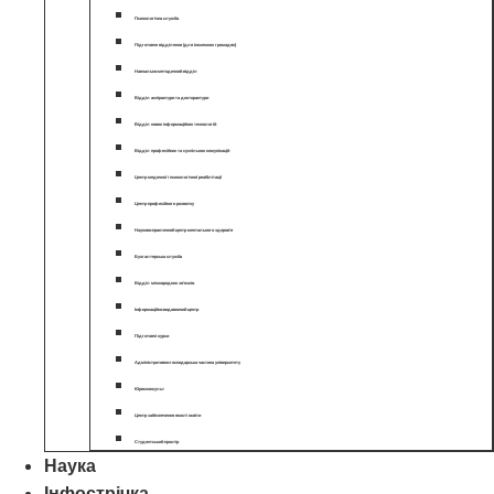
Психологічна служба
Підготовче відділення (для іноземних громадян)
Навчально-методичний відділ
Відділ аспірантури та докторантури
Відділ нових інформаційних технологій
Відділ професійних та суспільних комунікацій
Центр медичної і психологічної реабілітації
Центр професійного розвитку
Науково-практичний центр ментального здоров’я
Бухгалтерська служба
Відділ міжнародних зв’язків
Інформаційно-видавничий центр
Підготовчі курси
Адміністративно-господарська частина університету
Юрисконсульт
Центр забезпечення якості освіти
Студентський простір
Наука
Інфострічка