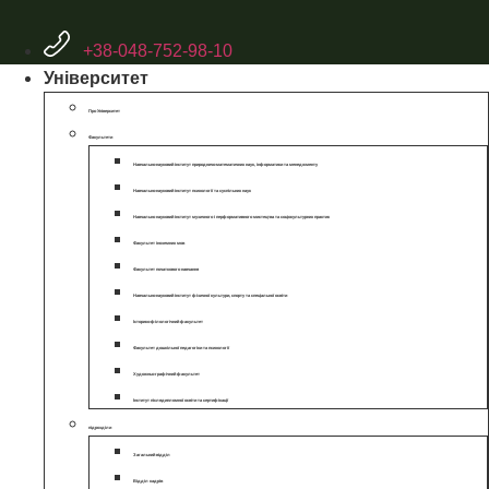
+38-048-752-98-10
Університет
Про Університет
Факультети
Навчально-науковий інститут природничо-математичних наук, інформатики та менеджменту
Навчально-науковий інститут психології та суспільних наук
Навчально науковий інститут музичного і перформативного мистецтва та соціокультурних практик
Факультет іноземних мов
Факультет початкового навчання
Навчально-науковий інститут фізичної культури, спорту та спеціальної освіти
Історико-філологічний факультет
Факультет дошкільної педагогіки та психології
Художньо-графічний факультет
Інститут післядипломної освіти та сертифікації
підрозділи
Загальний відділ
Відділ кадрів