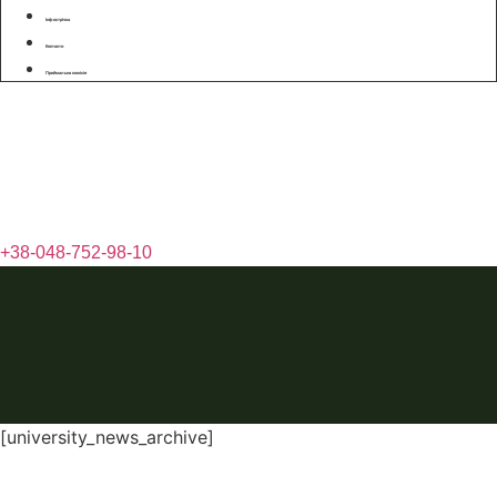
Інфострічка
Контакти
Приймальна комісія
+38-048-752-98-10
[university_news_archive]