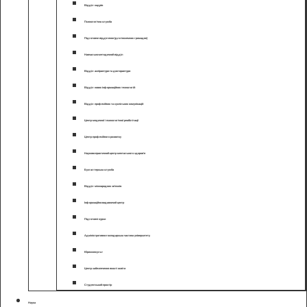
Відділ кадрів
Психологічна служба
Підготовче відділення (для іноземних громадян)
Навчально-методичний відділ
Відділ аспірантури та докторантури
Відділ нових інформаційних технологій
Відділ професійних та суспільних комунікацій
Центр медичної і психологічної реабілітації
Центр професійного розвитку
Науково-практичний центр ментального здоров’я
Бухгалтерська служба
Відділ міжнародних зв’язків
Інформаційно-видавничий центр
Підготовчі курси
Адміністративно-господарська частина університету
Юрисконсульт
Центр забезпечення якості освіти
Студентський простір
Наука