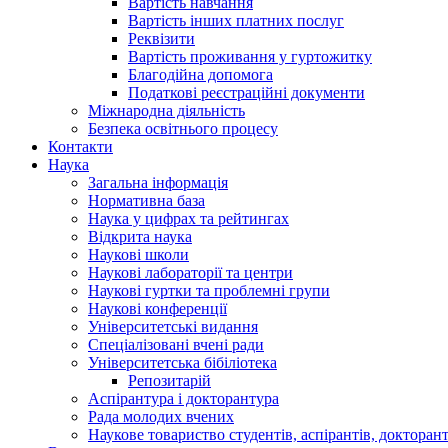
Вартість навчання
Вартість інших платних послуг
Реквізити
Вартість проживання у гуртожитку
Благодійна допомога
Податкові реєстраційні документи
Міжнародна діяльність
Безпека освітнього процесу
Контакти
Наука
Загальна інформація
Нормативна база
Наука у цифрах та рейтингах
Відкрита наука
Наукові школи
Наукові лабораторії та центри
Наукові гуртки та проблемні групи
Наукові конференції
Університетські видання
Спеціалізовані вчені ради
Університетська бібіліотека
Репозитарій
Аспірантура і докторантура
Рада молодих вчених
Наукове товариство студентів, аспірантів, докторан