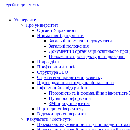
Перейти до вмісту
Університет
Про університет
Органи Управління
Нормативні документи
Загальні нормативні документи
Загальні положення
Документи з організації освітнього проц
Положення про структурні підрозділи
Підрозділи
Професійний ліцей
Структура ЗВО
Стратегічні пріоритети розвитку
Підтвердження статусу національного
Інформаційна відкритість
Прозорість та інформаційна відкритість
Публічна інформація
ЗМІ про університет
Партнери університету
Відгуки про університет
Факультети / Інститути
Навчально-науковий інститут природничо-ма
Навчально-науковий інститут психології та су