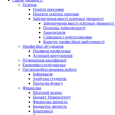
Сфери діяльності
Освітня
Освітні програми
Проєкти освітніх програм
Забезпечення якості освітньої діяльності
Забезпечення якості освітньої діяльності 
Політика доброчесності
Акредитація
Співпраця з роботодавцями
Конкурс професійної майстерності
Професійні об’єднання
Профком профспілки
Асоціації випускників
Підвищення кваліфікації
Економіко-господарська
Організаційно-виховна робота
Інформація
Здобутки студентів
Протидія булінгу
Фінансова
Штатний розпис
Бюджет Університету
Фінансова звітність
Бюджетна звітність
Кошториси