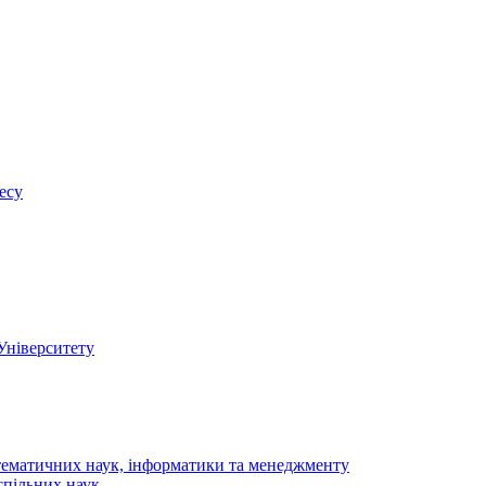
есу
 Університету
тематичних наук, інформатики та менеджменту
спільних наук