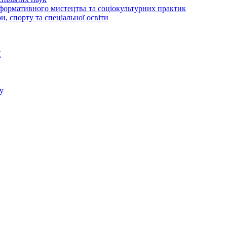
рформативного мистецтва та соціокультурних практик
и, спорту та спеціальної освіти
ї
у