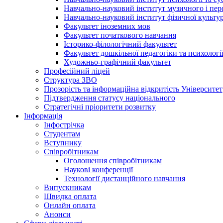
Навчально-науковий інститут музичного і пе
Навчально-науковий інститут фізичної культур
Факультет іноземних мов
Факультет початкового навчання
Історико-філологічний факультет
Факультет дошкільної педагогіки та психологі
Художньо-графічний факультет
Професійний ліцей
Структура ЗВО
Прозорість та інформаційна відкритість Університет
Підтвердження статусу національного
Стратегічні пріоритети розвитку
Інформація
Інфострічка
Студентам
Вступнику
Співробітникам
Оголошення співробітникам
Наукові конференції
Технології дистанційного навчання
Випускникам
Швидка оплата
Онлайн оплата
Анонси