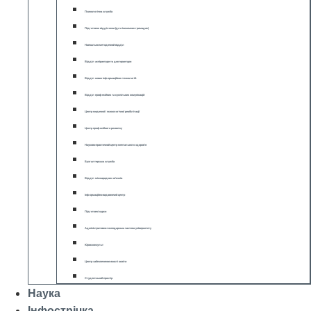
Психологічна служба
Підготовче відділення (для іноземних громадян)
Навчально-методичний відділ
Відділ аспірантури та докторантури
Відділ нових інформаційних технологій
Відділ професійних та суспільних комунікацій
Центр медичної і психологічної реабілітації
Центр професійного розвитку
Науково-практичний центр ментального здоров’я
Бухгалтерська служба
Відділ міжнародних зв’язків
Інформаційно-видавничий центр
Підготовчі курси
Адміністративно-господарська частина університету
Юрисконсульт
Центр забезпечення якості освіти
Студентський простір
Наука
Інфострічка