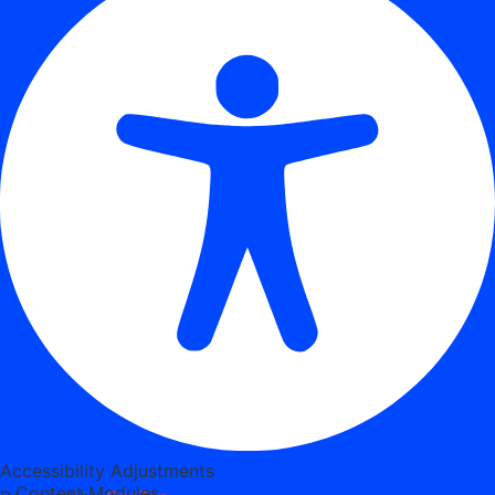
Accessibility Adjustments
Content Modules