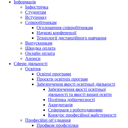
Інформація
Інфострічка
Студентам
Вступнику
Співробітникам
Оголошення співробітникам
Наукові конференції
Технології дистанційного навчання
Випускникам
Швидка оплата
Онлайн оплата
Анонси
Сфери діяльності
Освітня
Освітні програми
Проєкти освітніх програм
Забезпечення якості освітньої діяльності
Забезпечення якості освітньої
діяльності та якості вищої освіти
Політика доброчесності
Акредитація
Співпраця з роботодавцями
Конкурс професійної майстерності
Професійні об’єднання
Профком профспілки