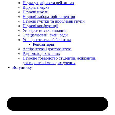
Наука у цифрах та рейтингах
Відкрита наука
Наукові школи
Наукові лабораторії та центри
Наукові гуртки та проблемні групи
Наукові конференції
Університетські видання
Спеціалізовані вчені ради
Університетська бібіліотека
Репозитарій
Аспірантура і докторантура
Рада молодих вчених
Наукове товариство студентів, аспірантів,
докторантів і молодих учених
Вступнику