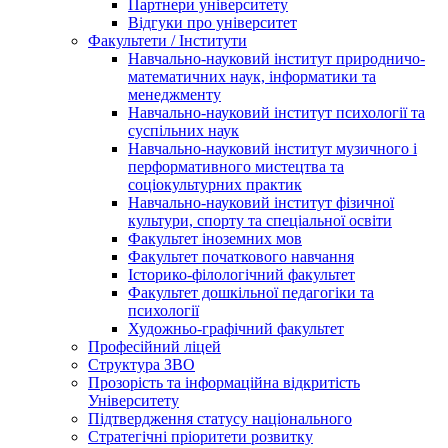
Партнери університету
Відгуки про університет
Факультети / Інститути
Навчально-науковий інститут природничо-
математичних наук, інформатики та
менеджменту
Навчально-науковий інститут психології та
суспільних наук
Навчально-науковий інститут музичного і
перформативного мистецтва та
соціокультурних практик
Навчально-науковий інститут фізичної
культури, спорту та спеціальної освіти
Факультет іноземних мов
Факультет початкового навчання
Історико-філологічний факультет
Факультет дошкільної педагогіки та
психології
Художньо-графічний факультет
Професійний ліцей
Структура ЗВО
Прозорість та інформаційна відкритість
Університету
Підтвердження статусу національного
Стратегічні пріоритети розвитку