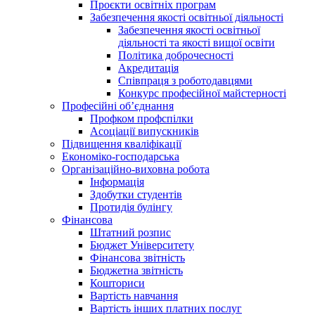
Проєкти освітніх програм
Забезпечення якості освітньої діяльності
Забезпечення якості освітньої
діяльності та якості вищої освіти
Політика доброчесності
Акредитація
Співпраця з роботодавцями
Конкурс професійної майстерності
Професійні об’єднання
Профком профспілки
Асоціації випускників
Підвищення кваліфікації
Економіко-господарська
Організаційно-виховна робота
Інформація
Здобутки студентів
Протидія булінгу
Фінансова
Штатний розпис
Бюджет Університету
Фінансова звітність
Бюджетна звітність
Кошториси
Вартість навчання
Вартість інших платних послуг