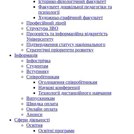
Історико-філологічний факультет
Факультет дошкільної педагогіки та
психології
Художньо-графічний факультет
Професійний ліцей
Структура ЗВО
Прозорість та інформаційна відкритість
Університету
Підтвердження статусу національного
Стратегічні пріоритети розвитку
Інформація
Інфострічка
Студентам
Вступнику
Співробітникам
Оголошення співробітникам
Наукові конференції
Технології дистанційного навчання
Випускникам
Швидка оплата
Онлайн оплата
Анонси
Сфери діяльності
Освітня
Освітні програми