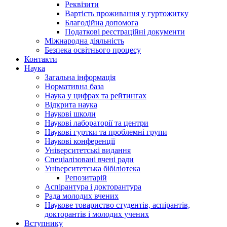
Реквізити
Вартість проживання у гуртожитку
Благодійна допомога
Податкові реєстраційні документи
Міжнародна діяльність
Безпека освітнього процесу
Контакти
Наука
Загальна інформація
Нормативна база
Наука у цифрах та рейтингах
Відкрита наука
Наукові школи
Наукові лабораторії та центри
Наукові гуртки та проблемні групи
Наукові конференції
Університетські видання
Спеціалізовані вчені ради
Університетська бібіліотека
Репозитарій
Аспірантура і докторантура
Рада молодих вчених
Наукове товариство студентів, аспірантів,
докторантів і молодих учених
Вступнику