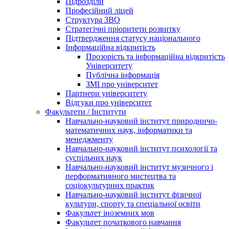
Підрозділи
Професійний ліцей
Структура ЗВО
Стратегічні пріоритети розвитку
Підтвердження статусу національного
Інформаційна відкритість
Прозорість та інформаційна відкритість
Університету
Публічна інформація
ЗМІ про університет
Партнери університету
Відгуки про університет
Факультети / Інститути
Навчально-науковий інститут природничо-
математичних наук, інформатики та
менеджменту
Навчально-науковий інститут психології та
суспільних наук
Навчально-науковий інститут музичного і
перформативного мистецтва та
соціокультурних практик
Навчально-науковий інститут фізичної
культури, спорту та спеціальної освіти
Факультет іноземних мов
Факультет початкового навчання