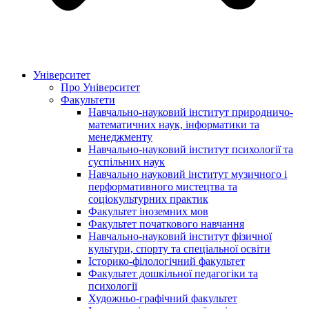
Університет
Про Університет
Факультети
Навчально-науковий інститут природничо-
математичних наук, інформатики та
менеджменту
Навчально-науковий інститут психології та
суспільних наук
Навчально науковий інститут музичного і
перформативного мистецтва та
соціокультурних практик
Факультет іноземних мов
Факультет початкового навчання
Навчально-науковий інститут фізичної
культури, спорту та спеціальної освіти
Історико-філологічний факультет
Факультет дошкільної педагогіки та
психології
Художньо-графічний факультет