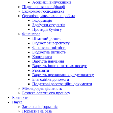
Асоціації випускників
Підвищення кваліфікації
Економіко-господарська
Організаційно-виховна робота
Інформація
Здобутки студентів
Протидія булінгу
Фінансова
Штатний розпис
Бюджет Університету
Фінансова звітність
Бюджетна звітність
Кошториси
Вартість навчання
Вартість інших платних послуг
Реквізити
Вартість проживання у гуртожитку
Благодійна допомога
Податкові реєстраційні документи
Міжнародна діяльність
Безпека освітнього процесу
Контакти
Наука
Загальна інформація
Нормативна база