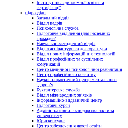
Інститут післядипломної освіти та
сертифікації
підрозділи
Загальний відділ
Відділ кадрів
Психологічна служба
Підготовче відділення (для іноземних
громадян)
Навчально-методичний відділ
Відділ аспірантури та докторантури
Відділ нових інформаційних технологій
Відділ професійних та суспільних
комунікацій
Центр медичної і психологічної реабілітації
Центр професійного розвитку
Науково-практичний центр ментального
здоров’я
Бухгалтерська служба
Відділ міжнародних зв’язків
Інформаційно-видавничий центр
Підготовчі курси
Адміністративно-господарська частина
університету
Юрисконсульт
Центр забезпечення якості освіти