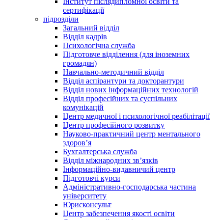
Інститут післядипломної освіти та
сертифікації
підрозділи
Загальний відділ
Відділ кадрів
Психологічна служба
Підготовче відділення (для іноземних
громадян)
Навчально-методичний відділ
Відділ аспірантури та докторантури
Відділ нових інформаційних технологій
Відділ професійних та суспільних
комунікацій
Центр медичної і психологічної реабілітації
Центр професійного розвитку
Науково-практичний центр ментального
здоров’я
Бухгалтерська служба
Відділ міжнародних зв’язків
Інформаційно-видавничий центр
Підготовчі курси
Адміністративно-господарська частина
університету
Юрисконсульт
Центр забезпечення якості освіти