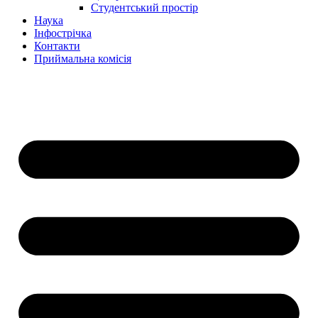
Студентський простір
Наука
Інфострічка
Контакти
Приймальна комісія