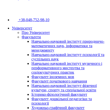
+38-048-752-98-10
Університет
Про Університет
Факультети
Навчально-науковий інститут природничо-
математичних наук, інформатики та
менеджменту
Навчально-науковий інститут психології та
суспільних наук
Навчально науковий інститут музичного і
перформативного мистецтва та
соціокультурних практик
Факультет іноземних мов
Факультет початкового навчання
Навчально-науковий інститут фізичної
культури, спорту та спеціальної освіти
Історико-філологічний факультет
Факультет дошкільної педагогіки та
психології
Художньо-графічний факультет