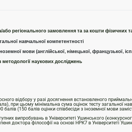
а/або регіонального замовлення та за кошти фізичних т
загальної навчальної компетентності
 іноземної мови (англійської, німецької, французької, іс
 з методології наукових досліджень
ого відбору у разі досягнення встановленого приймально
ла), при цьому мінімальна сума оцінок тесту загальної нав
 балів (150 балів оцінки співбесіди з іноземної мови заміс
пних випробувань в Університеті Ушинського (конкурсног
пеня доктора філософії на основі НРК7 в Університеті Ушин