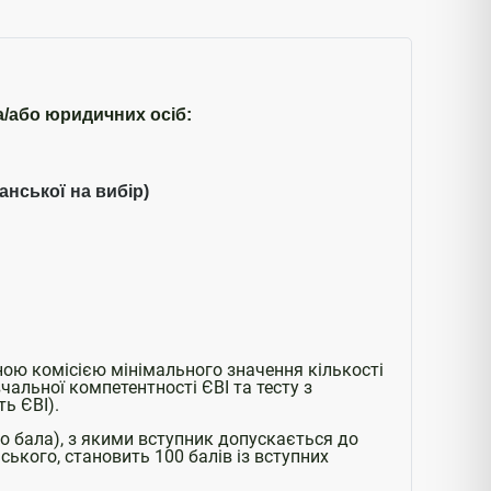
а/або юридичних осіб:
панської на вибір)
ю комісією мінімального значення кількості
чальної компетентності ЄВІ та тесту з
ть ЄВІ).
о бала), з якими вступник допускається до
ського, становить 100 балів із вступних