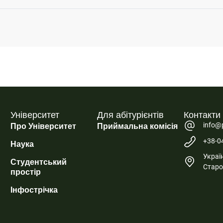
Університет
Для абітурієнтів
Контакти
info@
Про Університет
Приймальна комісія
+38-0
Наука
Україн
Студентський
Старо
простір
Інфострічка