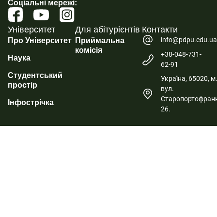
Соціальні мережі:
Університет
Для абітурієнтів
Контакти
info@pdpu.edu.u
Про Університет
Приймальна
комісія
+38-048-731-
Наука
62-91
Студентський
Україна, 65020, м
простір
вул.
Старопортофранк
Інфострічка
26.