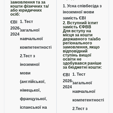
замовлення та за
1. Усна співбесіда з
кошти фізичних та/
або юридичних
іноземної мови
осіб:
замість ЄВІ
1. Тест
ЄВІ
2. Вступний іспит
замість ЄФВВ
2026-
загальної
Для вступу на
2024
місця за кошти
навчальної
державного та/або
регіонального
замовлення, якщо
компетентності
відповідний
ступінь вищої
2.Тест з
освіти не
здобувався раніше
іноземної
за бюджетні кошти:
мови
1. Тест
ЄВІ
2026-
(англійської,
загальної
2024
німецької,
навчальної
французької,
компетентності
іспанської на
2.Тест з