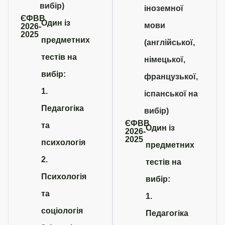
вибір)
іноземної
ЄФВВ
Один із
мови
2026-
2025
предметних
(англійської,
тестів на
німецької,
вибір:
французької,
1.
іспанської на
Педагогіка
вибір)
ЄФВВ
та
Один із
2026-
2025
психологія
предметних
2.
тестів на
Психологія
вибір:
та
1.
соціологія
Педагогіка