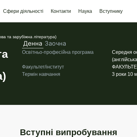
Сфери діяльності
Контакти
Наука
Вступнику
ова та зарубіжна література)
Денна
Заочна
та
Освітньо-професійна програма
Середня ос
(англійська
Факультет/інститут
ФАКУЛЬТЕ
а)
Термін навчання
3 роки 10 м
Вступні випробування