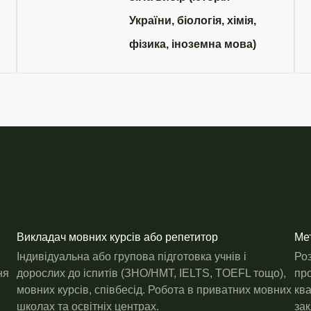
України, біологія, хімія,
фізика, іноземна мова)
Викладач мовних курсів або репетитор
Мет
Індивідуальна або групова підготовка учнів і
Ро
ня
дорослих до іспитів (ЗНО/НМТ, IELTS, TOEFL тощо),
про
мовних курсів, співбесід. Робота в приватних мовних
ква
школах та освітніх центрах.
зак