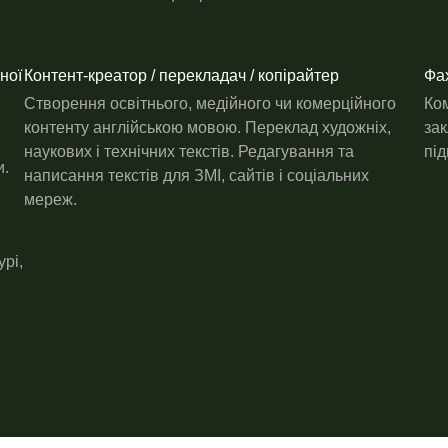
ної
Контент-креатор / перекладач / копірайтер
Фах
Створення освітнього, медійного чи комерційного
Ком
контенту англійською мовою. Переклад художніх,
зак
наукових і технічних текстів. Редагування та
під
и.
написання текстів для ЗМІ, сайтів і соціальних
мереж.
рі,