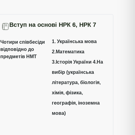
Вступ на основі НРК 6, НРК 7
1. Українська мова
Чотири співбесіди
відповідно до
2.Математика
предметів НМТ
3.Історія України 4.На
вибір (українська
література, біологія,
хімія, фізика,
географія, іноземна
мова)​