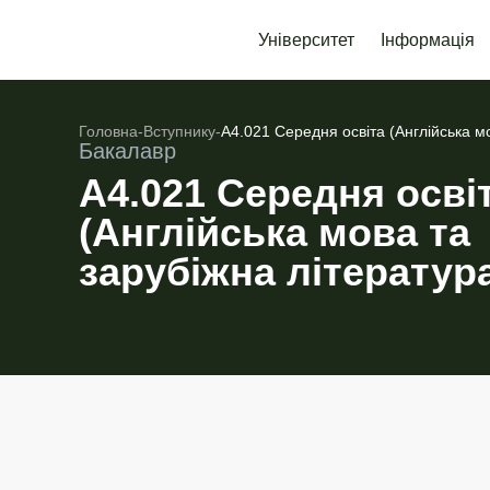
Університет
Інформація
Головна
-
Вступнику
-
А4.021 Середня освіта (Англійська м
Бакалавр
А4.021 Середня осві
(Англійська мова та
зарубіжна літератур