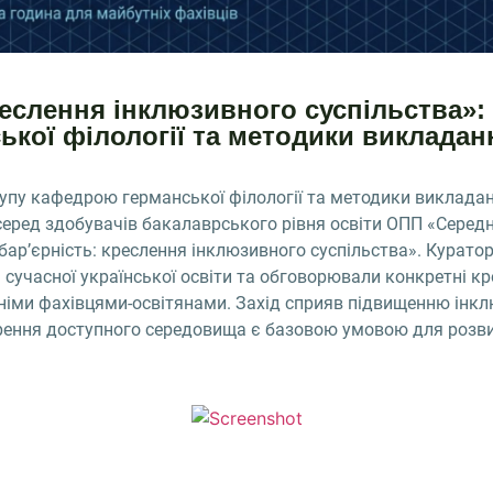
реслення інклюзивного суспільства»:
ької філології та методики викладан
упу кафедрою германської філології та методики викладан
еред здобувачів бакалаврського рівня освіти ОПП «Середня
бар’єрність: креслення інклюзивного суспільства». Куратор
і сучасної української освіти та обговорювали конкретні к
німи фахівцями-освітянами. Захід сприяв підвищенню інклю
рення доступного середовища є базовою умовою для розви