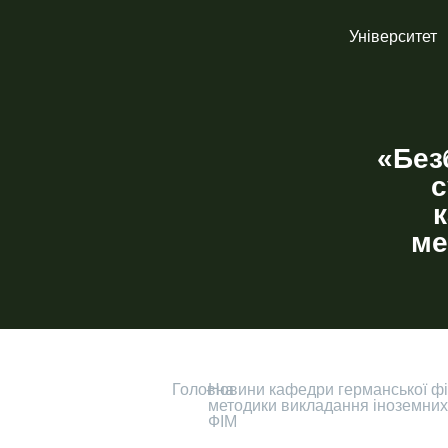
Університет
«Без
с
к
ме
Головна
-
Новини кафедри германської філ
методики викладання іноземни
ФІМ