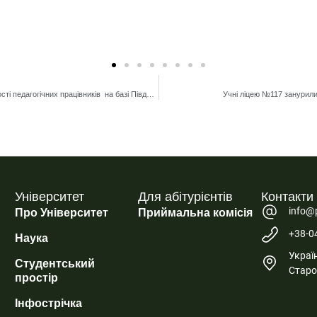
Літня дистанційна школа професійної майстерності педагогічних працівників на базі Південноукраїнського центру професійного розвитку керівників та фахівців соціономічної сфери Університету Ушинського!
Учні ліцею №117 занурилис
Університет
Для абітурієнтів
Контакти
info@
Про Університет
Приймальна комісія
+38-0
Наука
Україн
Студентський
Старо
простір
Інфострічка