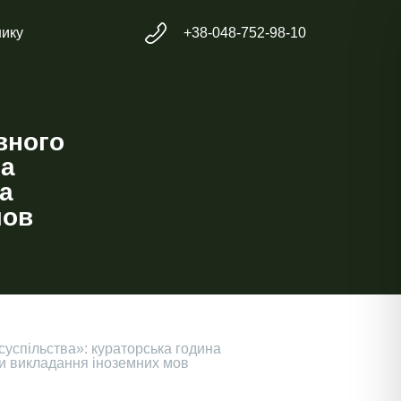
нику
+38-048-752-98-10
вного
на
та
мов
суспільства»: кураторська година
ки викладання іноземних мов