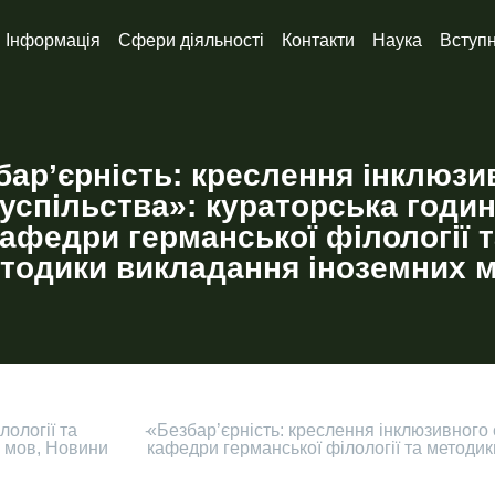
Інформація
Сфери діяльності
Контакти
Наука
Вступ
бар’єрність: креслення інклюзи
успільства»: кураторська годи
афедри германської філології 
тодики викладання іноземних 
ології та
-
«Безбар’єрність: креслення інклюзивного 
х мов
,
Новини
кафедри германської філології та методи