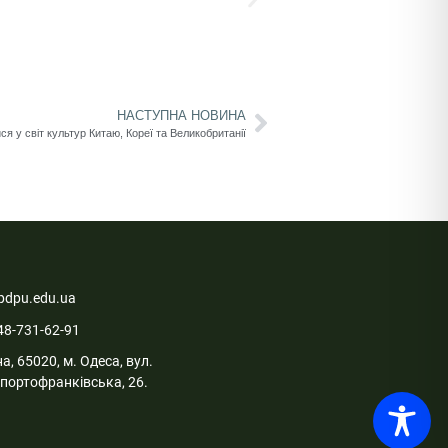
НАСТУПНА НОВИНА
я у світ культур Китаю, Кореї та Великобританії
pdpu.edu.ua
48-731-62-91
а, 65020, м. Одеса, вул.
портофранківська, 26.