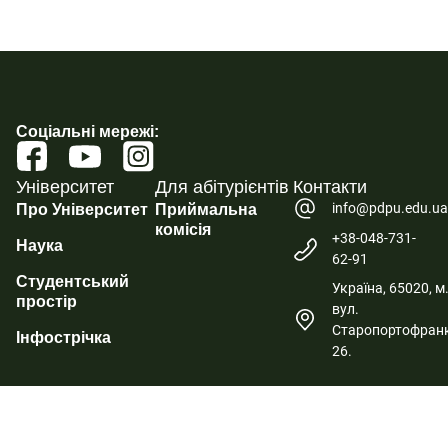
Соціальні мережі:
Університет
Для абітурієнтів
Контакти
info@pdpu.edu.u
Про Університет
Приймальна
комісія
+38-048-731-
Наука
62-91
Студентський
Україна, 65020, м
простір
вул.
Старопортофранк
Інфострічка
26.