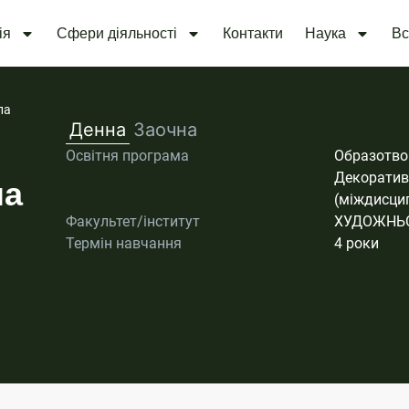
ія
Сфери діяльності
Контакти
Наука
Вс
ла
Денна
Заочна
Освітня програма
Образотво
Декоратив
ла
(міждисци
Факультет/інститут
ХУДОЖНЬО
Термін навчання
4 роки