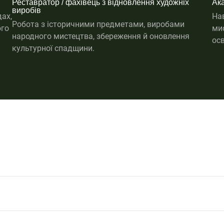
Реставратор / фахівець з відновлення художніх
Ака
виробів
дах,
Нав
Робота з історичними предметами, виробами
ого
ми
народного мистецтва, збереження й оновлення
осв
культурної спадщини.