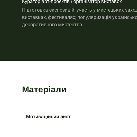
Куратор арт-проєктів / організатор виставок
Підготовка експозицій, участь у мистецьких захо
виставках, фестивалях; популяризація українськ
декоративного мистецтва.
Матеріали
Мотиваційний лист