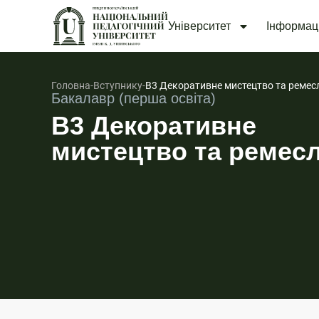
Університет
Інформац
Головна
-
Вступнику
-
B3 Декоративне мистецтво та ремес
Бакалавр (перша освіта)
B3 Декоративне
мистецтво та ремес