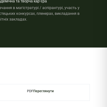
демічна та творча кар’єра
чання в магістратурі / аспірантурі, участь у
стецьких конкурсах, пленерах, викладання в
ітніх закладах.
PDF
Переглянути