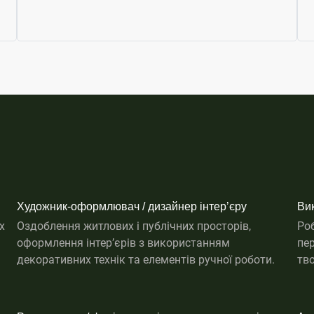
Художник-оформлювач / дизайнер інтерʼєру
Ви
х
Оздоблення житлових і публічних просторів,
Роб
оформлення інтерʼєрів з використанням
пер
декоративних технік та елементів ручної роботи.
тво