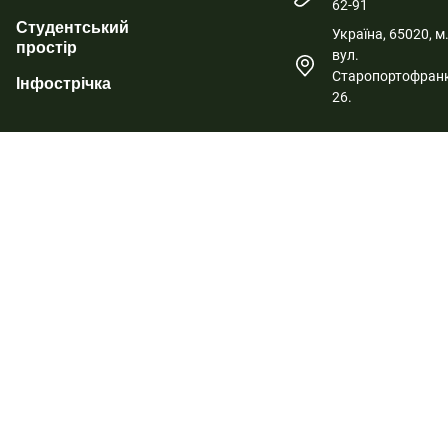
62-91
Студентський
Україна, 65020, м
простір
вул.
Старопортофранк
Інфострічка
26.