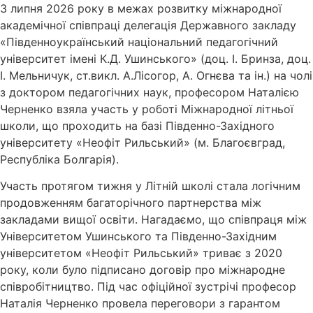
3 липня 2026 року в межах розвитку міжнародної
академічної співпраці делегація Державного закладу
«Південноукраїнський національний педагогічний
університет імені К.Д. Ушинського» (доц. І. Бринза, доц.
І. Мельничук, ст.викл. А.Лісогор, А. Огнєва та ін.) на чолі
з доктором педагогічних наук, професором Наталією
Черненко взяла участь у роботі Міжнародної літньої
школи, що проходить на базі Південно-Західного
університету «Неофіт Рильський» (м. Благоєвград,
Республіка Болгарія).
Участь протягом тижня у Літній школі стала логічним
продовженням багаторічного партнерства між
закладами вищої освіти. Нагадаємо, що співпраця між
Університетом Ушинського та Південно-Західним
університетом «Неофіт Рильський» триває з 2020
року, коли було підписано договір про міжнародне
співробітництво. Під час офіційної зустрічі професор
Наталія Черненко провела переговори з гарантом