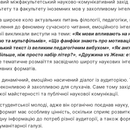
равий міжфакультетський науково-комунікативний захід
льтету та факультету іноземних мов у захопливому інте
 широке коло актуальних питань філології, педагогіки, 
лення до феномену сучасного читання, емоційного інтеле
рії викликали виступи на теми:
«Як мови впливають на 
о та мультфільмів»
,
«Що фанфіки знають про мотивацію
нький текст із великим педагогічним вибухом»
,
«Як анг
ільше, ніж просто набір літер?»
,
«Дружина vs Жена: ет
ке тематичне розмаїття засвідчило широту наукових інт
ивних форматів.
 динамічний, емоційно насичений діалог із аудиторією.
ереконливою й захопливою для слухачів. Саме тому захі
 майстерності та публічної наукової комунікації.
тудентської молоді, адже він органічно поєднав науку,
формат має особливу цінність, оскільки сприяє розвитк
дну інформацію до потреб різної аудиторії, а також фо
манітарної галузі.