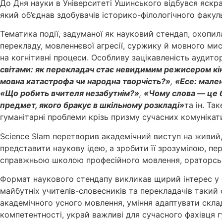
До Дня науки в Університеті Ушинського відбувся яск
який об’єднав здобувачів історико-філологічного факу
Тематика події, задуманої як науковий стендап, охопила
перекладу, мовленнєвої агресії, суржику й мовного мис
на когнітивні процеси. Особливу зацікавленість аудито
світами: як перекладач стає невидимим режисером кін
мовна катастрофа чи народна творчість?»
,
«Есе: мале
«Що робить вчителя незабутнім?»
,
«Чому слова — це б
предмет, якого бракує в шкільному розкладі»
та ін. Та
гуманітарні проблеми крізь призму сучасних комунікат
Science Slam перетворив академічний виступ на живий,
представити наукову ідею, а зробити її зрозумілою, п
справжньою школою професійного мовлення, ораторської
Формат наукового стендапу викликав щирий інтерес у с
майбутніх учителів-словесників та перекладачів такий 
академічного усного мовлення, уміння адаптувати скла
компетентності, украй важливі для сучасного фахівця гу