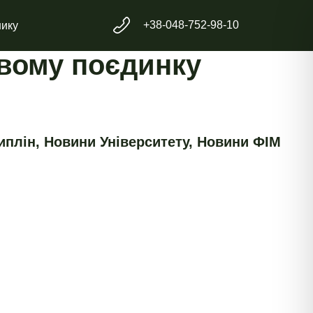
+38-048-752-98-10
нику
овому поєдинку
иплін
,
Новини Університету
,
Новини ФІМ