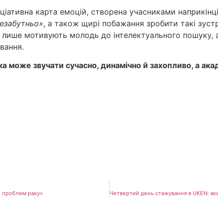
іативна карта емоцій, створена учасниками наприкінці
незабутньо»
, а також щирі побажання зробити такі зуст
е лише мотивують молодь до інтелектуального пошуку, 
вання.
а може звучати сучасно, динамічно й захопливо, а ака
о проблем раку»