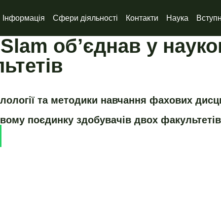
Інформація
Сфери діяльності
Контакти
Наука
Вступ
 Slam об’єднав у наук
ьтетів
лології та методики навчання фахових дисц
овому поєдинку здобувачів двох факультетів