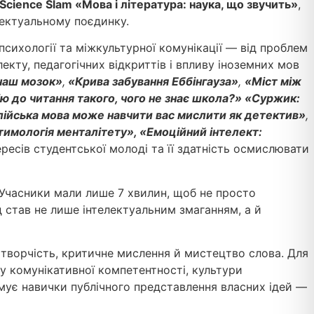
Science Slam «Мова і література: наука, що звучить»
,
лектуальному поєдинку.
психології та міжкультурної комунікації — від проблем
кту, педагогічних відкриттів і впливу іноземних мов
наш мозок»
,
«Крива забування Еббінгауза»
,
«Міст між
 до читання такого, чого не знає школа?» «Суржик:
лійська мова може навчити вас мислити як детектив»
,
имологія менталітету», «Емоційний інтелект:
ересів студентської молоді та її здатність осмислювати
 Учасники мали лише 7 хвилин, щоб не просто
д став не лише інтелектуальним змаганням, а й
 творчість, критичне мислення й мистецтво слова. Для
у комунікативної компетентності, культури
рмує навички публічного представлення власних ідей —