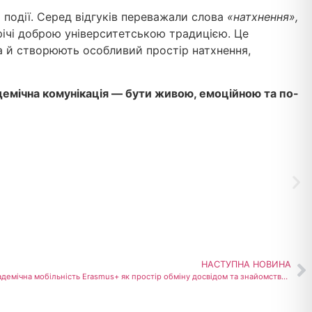
 події. Серед відгуків переважали слова
«натхнення»,
річі доброю університетською традицією. Це
а й створюють особливий простір натхнення,
демічна комунікація — бути живою, емоційною та по-
НАСТУПНА НОВИНА
Четвертий день стажування в UKEN: академічна мобільність Erasmus+ як простір обміну досвідом та знайомства з інноваціями