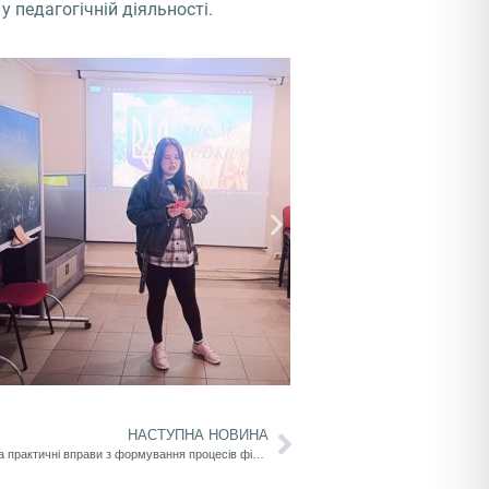
у педагогічній діяльності.
НАСТУПНА НОВИНА
Інтерактивний семінар-практикум «Аналіз та практичні вправи з формування процесів фізіологічного та мовленнєвого дихання у дітей з тяжкими порушеннями мовлення»