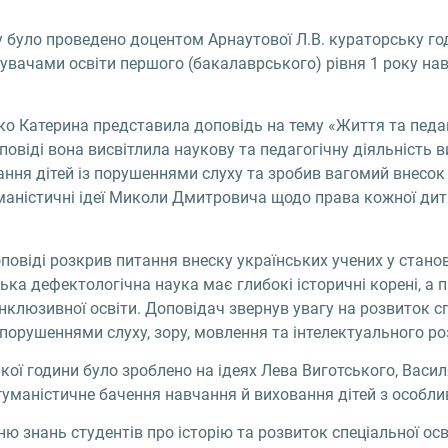
 було проведено доцентом Арнаутової Л.В. кураторську го
обувачами освіти першого (бакалаврського) рівня 1 року на
ко Катерина представила доповідь на тему «Життя та педа
овіді вона висвітлила наукову та педагогічну діяльність в
ння дітей із порушеннями слуху та зробив вагомий внесок 
маністичні ідеї Миколи Дмитровича щодо права кожної дитин
оповіді розкрив питання внеску українських учених у стано
ька дефектологічна наука має глибокі історичні корені, а п
інклюзивної освіти. Доповідач звернув увагу на розвиток 
 порушеннями слуху, зору, мовлення та інтелектуального ро
кої години було зроблено на ідеях Лева Виготського, Васи
гуманістичне бачення навчання й виховання дітей з особл
ю знань студентів про історію та розвиток спеціальної осв