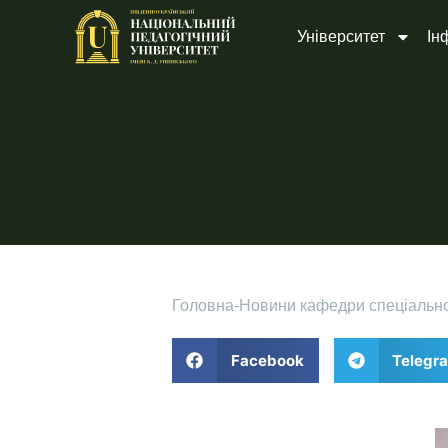
Університет
Ін
Головна
-
Новини кафедри спеціальної
Facebook
Telegr