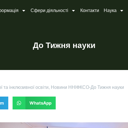
формація
Сфери діяльності
Контакти
Наука
До Тижня науки
 та інклюзивної освіти
,
Новини ННІФКСО
-
До Тижня науки
am
WhatsApp