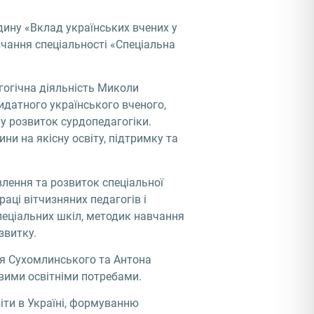
дину «Вклад українських вчених у
вчання спеціальності «Спеціальна
гогічна діяльність Миколи
идатного українського вченого,
у розвиток сурдопедагогіки.
и на якісну освіту, підтримку та
влення та розвиток спеціальної
раці вітчизняних педагогів і
спеціальних шкіл, методик навчання
звитку.
ля Сухомлинського та Антона
ивими освітніми потребами.
іти в Україні, формуванню