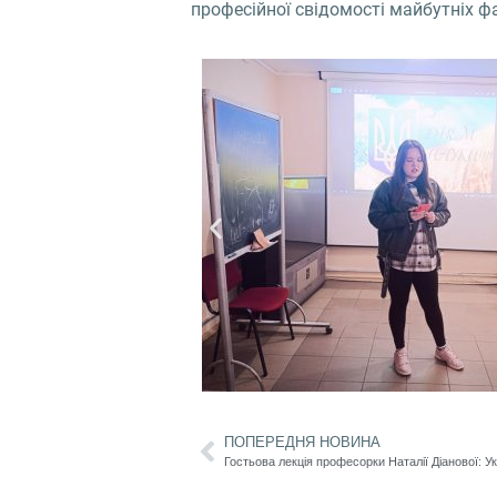
професійної свідомості майбутніх фа
ПОПЕРЕДНЯ НОВИНА
Гостьова лекція професорки Наталії Діанової: У