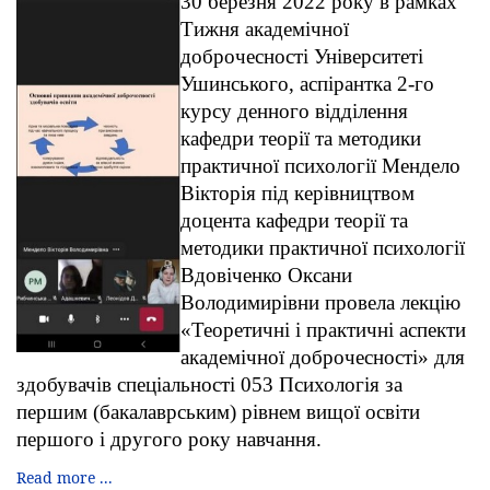
30 березня 2022 року в рамках
Тижня академічної
доброчесності Університеті
Ушинського, аспірантка 2-го
курсу денного відділення
кафедри теорії та методики
практичної психології Мендело
Вікторія під керівництвом
доцента кафедри теорії та
методики практичної психології
Вдовіченко Оксани
Володимирівни провела лекцію
«Теоретичні і практичні аспекти
академічної доброчесності» для
здобувачів спеціальності 053 Психологія за
першим (бакалаврським) рівнем вищої освіти
першого і другого року навчання.
Read more ...