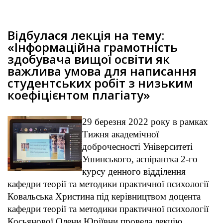
Відбулася лекція на тему:
«Інформаційна грамотність
здобувача вищої освіти як
важлива умова для написання
студентських робіт з низьким
коефіцієнтом плагіату»
29 березня 2022 року в рамках
Тижня академічної
доброчесності Університеті
Ушинського, аспірантка 2-го
курсу денного відділення
кафедри теорії та методики практичної психології
Ковальська Христина під керівництвом доцента
кафедри теорії та методики практичної психології
Косьянової Олени Юріївни провела лекцію