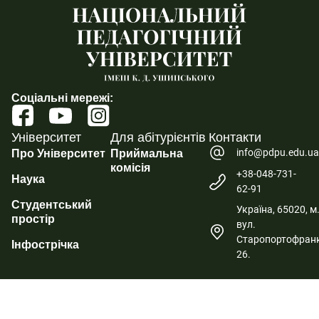
Соціальні мережі:
Університет
Для абітурієнтів
Контакти
info@pdpu.edu.u
Про Університет
Приймальна
комісія
+38-048-731-
Наука
62-91
Студентський
Україна, 65020, м
простір
вул.
Старопортофранк
Інфострічка
26.