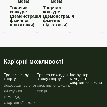
мова)
мова)
Творчий
Творчий
конкурс
конкурс
(Демонстрація
(Демонстрація
фізичної
фізичної
підготовки)
підготовки)
Кар’єрні можливості
Тренер з виду
Тренер-викладач
Інструктор-
спорту
з виду спорту
методист
спортивної школи
федерації, збірної
спортивної школи,
чи клубної
секції
команди,
спортивної школи