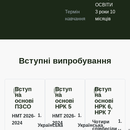
ОСВІТИ
Термін
3 роки 10
навчання
місяців
Вступні випробування
Вступ
Вступ
Вступ
на
на
на
основі
основі
основі
ПЗСО
НРК 5
НРК 6,
НРК 7
1.
1.
НМТ 2026-
НМТ 2026-
1.
Чотири
2024
2024
Українська
Українська
співбесіди