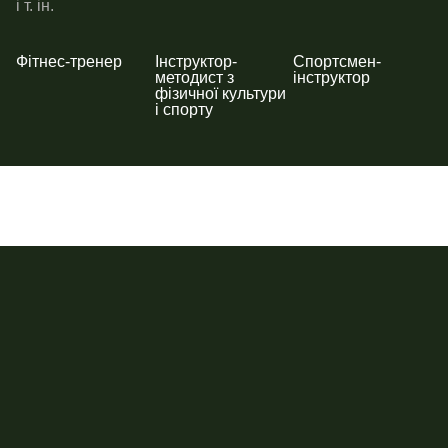
і т. ін.
Фітнес-тренер
Інструктор-
Спортсмен-
методист з
інструктор
фізичної культури
і спорту