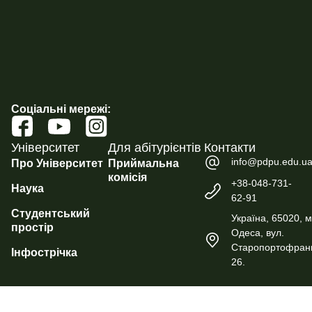
Соціальні мережі:
Університет
Для абітурієнтів
Контакти
info@pdpu.edu.u
Про Університет
Приймальна
комісія
+38-048-731-
Наука
62-91
Студентський
Україна, 65020, м
простір
Одеса, вул.
Старопортофранк
Інфострічка
26.