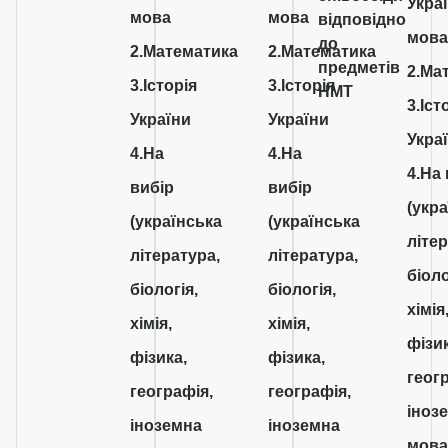
Укра
мова
мова
відповідно
мов
до
2.Математика
2.Математика
предметів
2.Ма
3.Історія
3.Історія
НМТ
3.Іст
України
України
Укра
4.На
4.На
4.На
вибір
вибір
(укр
(українська
(українська
літер
література,
література,
біоло
біологія,
біологія,
хімія
хімія,
хімія,
фізик
фізика,
фізика,
геог
географія,
географія,
іноз
іноземна
іноземна
мова)