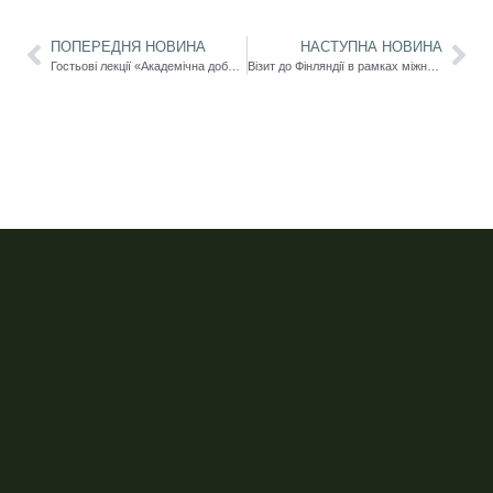
ПОПЕРЕДНЯ НОВИНА
НАСТУПНА НОВИНА
Гостьові лекції «Академічна доброчесність справжня і удавана: підхід метаантропології» (проф. Назіп Хамітов) та «Академічна харизма в освіті та науці» (проф. Світлана Крилова)
Візит до Фінляндії в рамках міжнародної наукової мобільності