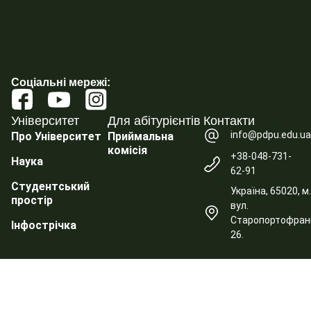
Соціальні мережі:
Університет
Для абітурієнтів
Контакти
info@pdpu.edu.u
Про Університет
Приймальна
комісія
+38-048-731-
Наука
62-91
Студентський
Україна, 65020, м
простір
вул.
Старопортофранк
Інфострічка
26.