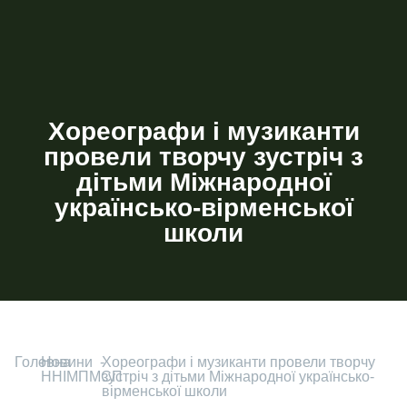
Хореографи і музиканти
провели творчу зустріч з
дітьми Міжнародної
українсько-вірменської
школи
Головна
-
Новини
-
Хореографи і музиканти провели творчу
ННІМПМСП
зустріч з дітьми Міжнародної українсько-
вірменської школи