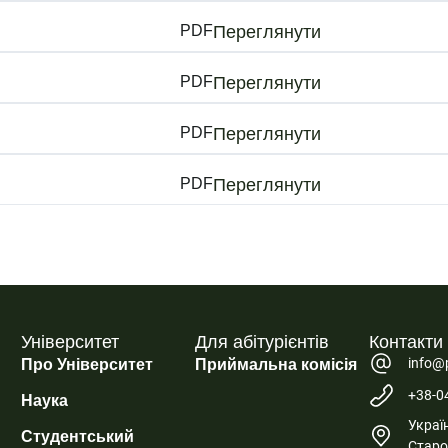
PDF
Переглянути
PDF
Переглянути
PDF
Переглянути
PDF
Переглянути
Університет
Для абітурієнтів
Контакти
info@
Про Університет
Приймальна комісія
+38-0
Наука
Україн
Студентський
Старо