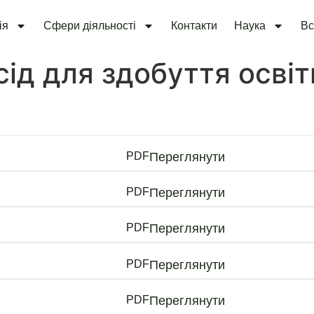
ія
Сфери діяльності
Контакти
Наука
Вс
ід для здобуття освіт
PDF
Переглянути
PDF
Переглянути
PDF
Переглянути
PDF
Переглянути
PDF
Переглянути