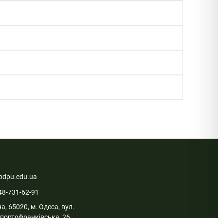
pdpu.edu.ua
48-731-62-91
а, 65020, м. Одеса, вул.
портофранківська, 26.