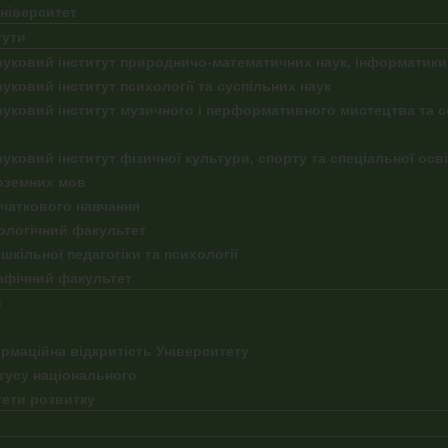
університет
тути
уковий інститут природничо-математичних наук, інформатики
уковий інститут психології та суспільних наук
уковий інститут музичного і перформативного мистецтва та 
уковий інститут фізичної культури, спорту та спеціальної осв
оземних мов
чаткового навчання
ологічний факультет
шкільної педагогіки та психології
афічний факультет
й
рмаційна відкритість Університету
тусу національного
тети розвитку