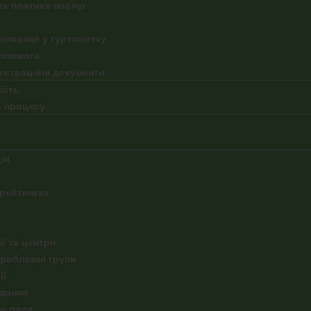
их платних послуг
живання у гуртожитку
допомога
єстраційні документи
ість
о процесу
ія
 рейтингах
ї та центри
проблемні групи
ії
идання
ні ради