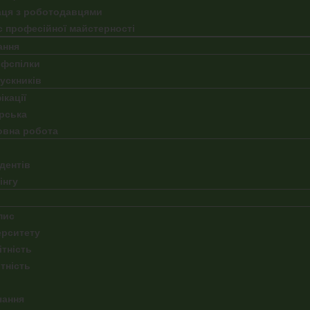
аця з роботодавцями
с професійної майстерності
ання
фспілки
пускників
кації
рська
овна робота
дентів
інгу
пис
ерситету
ітність
тність
чання