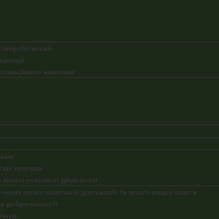
співробітникам
еренції
истанційного навчання
рами
тніх програм
 якості освітньої діяльності
чення якості освітньої діяльності та якості вищої освіти
ка доброчесності
тація