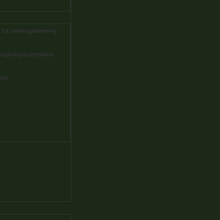
 та менеджменту
соціокультурних
іти