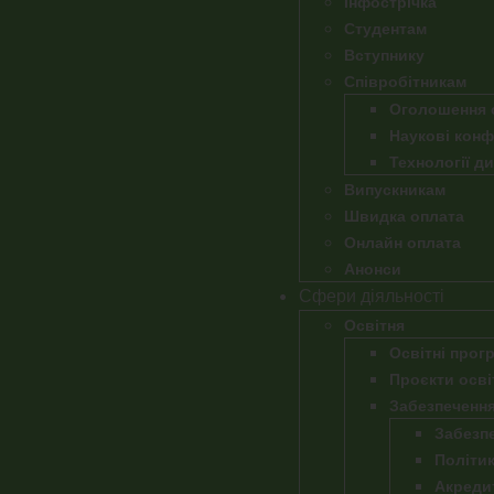
Інфострічка
Студентам
Вступнику
Співробітникам
Оголошення 
Наукові конф
Технології д
Випускникам
Швидка оплата
Онлайн оплата
Анонси
Сфери діяльності
Освітня
Освітні прог
Проєкти осві
Забезпечення
Забезпе
Політи
Акреди