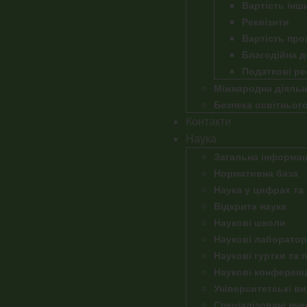
Вартість інш
Реквізити
Вартість про
Благодійна 
Податкові ре
Міжнародна діяльн
Безпека освітньог
Контакти
Наука
Загальна інформац
Нормативна база
Наука у цифрах та
Відкрита наука
Наукові школи
Наукові лабораторі
Наукові гуртки та 
Наукові конференц
Університетські в
Спеціалізовані вче