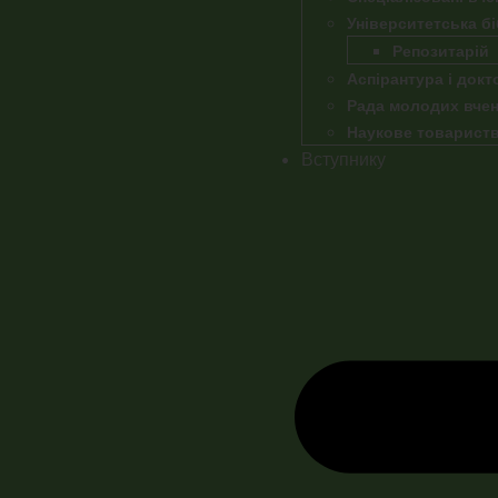
Університетська бі
Репозитарій
Аспірантура і док
Рада молодих вче
Наукове товариство
Вступнику