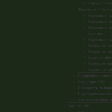
Відгуки про 
Факультети / Інсти
Навчально-на
Навчально-на
Навчально-на
практик
Навчально-на
Факультет ін
Факультет по
Історико-філ
Факультет до
Художньо-гр
Професійний ліце
Структура ЗВО
Прозорість та інфо
Підтвердження ста
Стратегічні пріори
Інформація