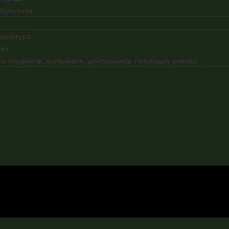
біліотека
торантура
них
 студентів, аспірантів, докторантів і молодих учених