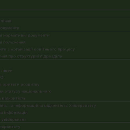
ління
документи
і нормативні документи
ні положення
ти з організації освітнього процесу
ня про структурні підрозділи
 ліцей
ВО
пріоритети розвитку
я статусу національного
 відкритість
сть та інформаційна відкритість Університету
на інформація
 університет
верситету