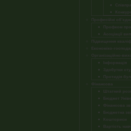
Співпр
Конкур
Професійні об’єдн
Профком про
Асоціації ви
Підвищення кваліфі
Економіко-господа
Організаційно-вих
Інформація
Здобутки сту
Протидія бул
Фінансова
Штатний роз
Бюджет Унів
Фінансова зв
Бюджетна зві
Кошториси
Вартість нав