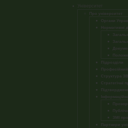
Університет
Про університет
Органи Управ
Нормативні 
Загальн
Загаль
Докумен
Положен
Підрозділи
Професійний
Структура З
Стратегічні 
Підтвердженн
Інформаційна
Прозорі
Публіч
ЗМІ про
Партнери уні