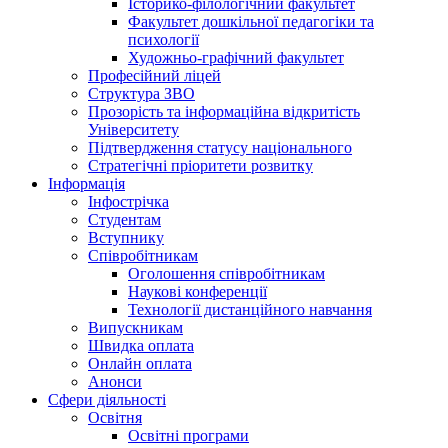
Історико-філологічний факультет
Факультет дошкільної педагогіки та
психології
Художньо-графічний факультет
Професійний ліцей
Структура ЗВО
Прозорість та інформаційна відкритість
Університету
Підтвердження статусу національного
Стратегічні пріоритети розвитку
Інформація
Інфострічка
Студентам
Вступнику
Співробітникам
Оголошення співробітникам
Наукові конференції
Технології дистанційного навчання
Випускникам
Швидка оплата
Онлайн оплата
Анонси
Сфери діяльності
Освітня
Освітні програми