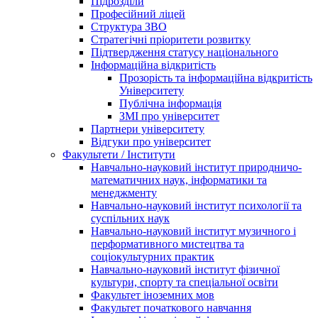
Підрозділи
Професійний ліцей
Структура ЗВО
Стратегічні пріоритети розвитку
Підтвердження статусу національного
Інформаційна відкритість
Прозорість та інформаційна відкритість
Університету
Публічна інформація
ЗМІ про університет
Партнери університету
Відгуки про університет
Факультети / Інститути
Навчально-науковий інститут природничо-
математичних наук, інформатики та
менеджменту
Навчально-науковий інститут психології та
суспільних наук
Навчально-науковий інститут музичного і
перформативного мистецтва та
соціокультурних практик
Навчально-науковий інститут фізичної
культури, спорту та спеціальної освіти
Факультет іноземних мов
Факультет початкового навчання