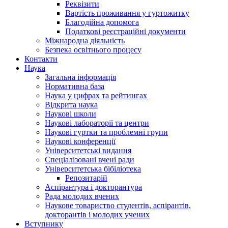
Реквізити
Вартість проживання у гуртожитку
Благодійна допомога
Податкові реєстраційні документи
Міжнародна діяльність
Безпека освітнього процесу
Контакти
Наука
Загальна інформація
Нормативна база
Наука у цифрах та рейтингах
Відкрита наука
Наукові школи
Наукові лабораторії та центри
Наукові гуртки та проблемні групи
Наукові конференції
Університетські видання
Спеціалізовані вчені ради
Університетська бібіліотека
Репозитарій
Аспірантура і докторантура
Рада молодих вчених
Наукове товариство студентів, аспірантів,
докторантів і молодих учених
Вступнику