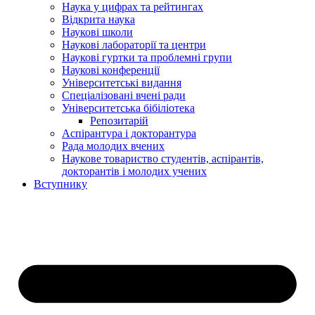
Наука у цифрах та рейтингах
Відкрита наука
Наукові школи
Наукові лабораторії та центри
Наукові гуртки та проблемні групи
Наукові конференції
Університетські видання
Спеціалізовані вчені ради
Університетська бібіліотека
Репозитарій
Аспірантура і докторантура
Рада молодих вчених
Наукове товариство студентів, аспірантів,
докторантів і молодих учених
Вступнику