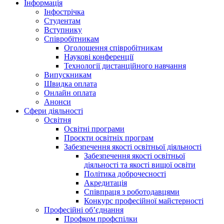
Інформація
Інфострічка
Студентам
Вступнику
Співробітникам
Оголошення співробітникам
Наукові конференції
Технології дистанційного навчання
Випускникам
Швидка оплата
Онлайн оплата
Анонси
Сфери діяльності
Освітня
Освітні програми
Проєкти освітніх програм
Забезпечення якості освітньої діяльності
Забезпечення якості освітньої
діяльності та якості вищої освіти
Політика доброчесності
Акредитація
Співпраця з роботодавцями
Конкурс професійної майстерності
Професійні об’єднання
Профком профспілки