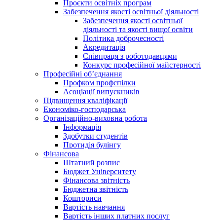
Проєкти освітніх програм
Забезпечення якості освітньої діяльності
Забезпечення якості освітньої
діяльності та якості вищої освіти
Політика доброчесності
Акредитація
Співпраця з роботодавцями
Конкурс професійної майстерності
Професійні об’єднання
Профком профспілки
Асоціації випускників
Підвищення кваліфікації
Економіко-господарська
Організаційно-виховна робота
Інформація
Здобутки студентів
Протидія булінгу
Фінансова
Штатний розпис
Бюджет Університету
Фінансова звітність
Бюджетна звітність
Кошториси
Вартість навчання
Вартість інших платних послуг