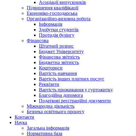
Асоціації випускників
Підвищення кваліфікації
Економіко-господарська
Організаційно-виховна робота
Інформація
Здобутки студентів
Протидія булінгу
Фінансова
Штатний розпис
Бюджет Університету
Фінансова звітність
Бюджетна звітність
Кошториси
Вартість навчання
Вартість інших платних послуг
Реквізити
Вартість проживання у гуртожитку
Благодійна допомога
Податкові реєстраційні документи
Міжнародна діяльність
Безпека освітнього процесу
Контакти
Наука
Загальна інформація
Нормативна база