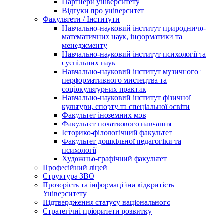
Партнери університету
Відгуки про університет
Факультети / Інститути
Навчально-науковий інститут природничо-
математичних наук, інформатики та
менеджменту
Навчально-науковий інститут психології та
суспільних наук
Навчально-науковий інститут музичного і
перформативного мистецтва та
соціокультурних практик
Навчально-науковий інститут фізичної
культури, спорту та спеціальної освіти
Факультет іноземних мов
Факультет початкового навчання
Історико-філологічний факультет
Факультет дошкільної педагогіки та
психології
Художньо-графічний факультет
Професійний ліцей
Структура ЗВО
Прозорість та інформаційна відкритість
Університету
Підтвердження статусу національного
Стратегічні пріоритети розвитку