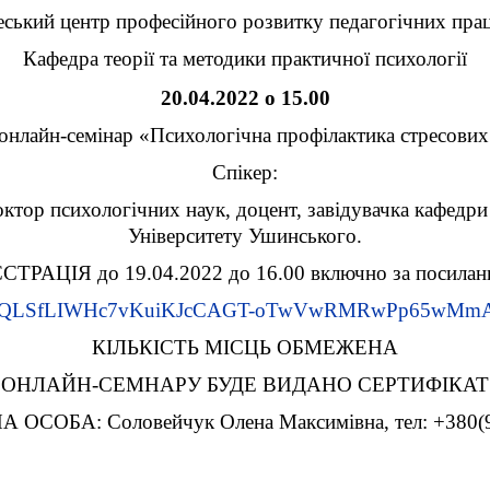
ський центр професійного розвитку педагогічних прац
Кафедра теорії та методики практичної психології
20.04.2022 о 15.00
онлайн-семінар «Психологічна профілактика стресових
Спікер:
октор психологічних наук, доцент, завідувачка кафедри
Університету Ушинського.
СТРАЦІЯ до 19.04.2022 до 16.00 включно за посилан
e/1FAIpQLSfLIWHc7vKuiKJcCAGT-oTwVwRMRwPp65wMmA
КІЛЬКІСТЬ МІСЦЬ ОБМЕЖЕНА
ОНЛАЙН-СЕМНАРУ БУДЕ ВИДАНО СЕРТИФІКАТ 
ОСОБА: Соловейчук Олена Максимівна, тел: +380(9