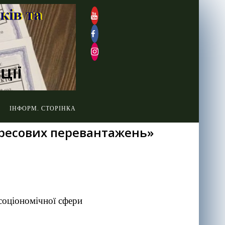
ІНФОРМ. СТОРІНКА
тресових перевантажень»
соціономічної сфери