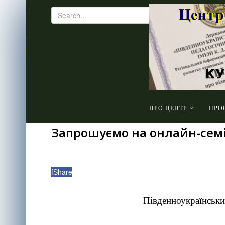
ПРО ЦЕНТР
ПРО
Запрошуємо на онлайн-семі
f
Share
Південноукраїнськи