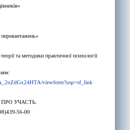
івників»
 перевантажень»
 теорії та методики практичної психології
ням:
_2oZdGx24HTA/viewform?usp=sf_link
ПРО УЧАСТЬ.
8)439-56-00