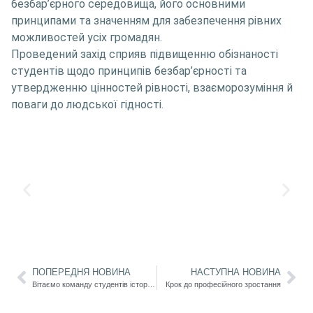
безбар’єрного середовища, його основними
принципами та значенням для забезпечення рівних
можливостей усіх громадян.
Проведений захід сприяв підвищенню обізнаності
студентів щодо принципів безбар’єрності та
утвердженню цінностей рівності, взаєморозуміння й
поваги до людської гідності.
ПОПЕРЕДНЯ НОВИНА
НАСТУПНА НОВИНА
Вітаємо команду студентів історико-філологічного факультету з успішним виступом у науково-інтелектуальній грі «Клуб дилетантів: Науковий Edition»
Крок до професійного зростання