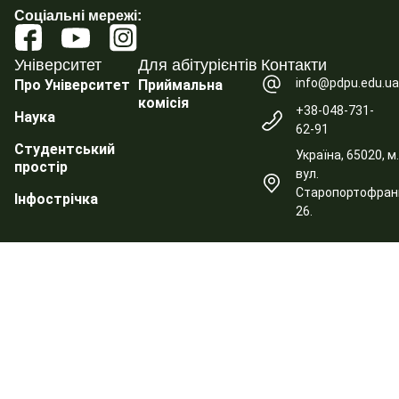
Соціальні мережі:
Університет
Для абітурієнтів
Контакти
info@pdpu.edu.u
Про Університет
Приймальна
комісія
+38-048-731-
Наука
62-91
Студентський
Україна, 65020, м
простір
вул.
Старопортофранк
Інфострічка
26.