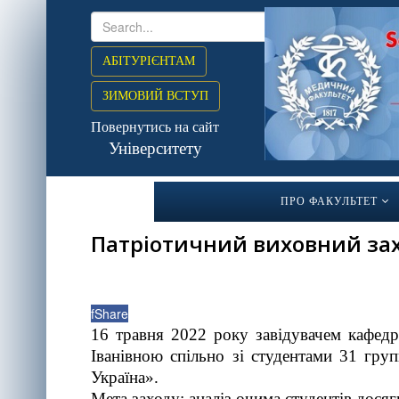
АБІТУРІЄНТАМ
ЗИМОВИЙ ВСТУП
Повернутись на сайт
Університету
ПРО ФАКУЛЬТЕТ
Патріотичний виховний захі
f
Share
16 травня 2022 року завідувачем кафедри
Іванівною спільно зі студентами 31 гру
Україна».
Мета заходу: аналіз очима студентів досяг