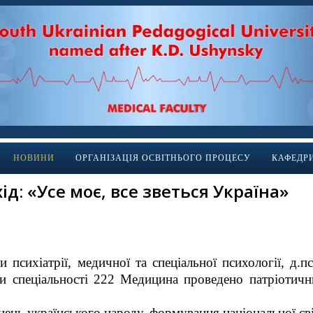
НОВИНИ
ОРГАНІЗАЦІЯ ОСВІТНЬОГО ПРОЦЕСУ
КАФЕДР
д: «Усе моє, все зветься Україна»
 психіатрії, медичної та спеціальної психології, д
пи спеціальності 222 Медицина проведено патріотични
нень українського народу, формування національної сві