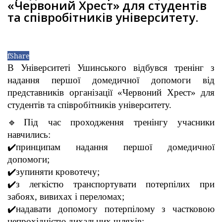
«Червоний Хрест» для студентів
та співробітників університету.
f
Share
В Університеті Ушинського відбувся тренінг з
надання першої домедичної допомоги від
представників організації «Червоний Хрест» для
студентів та співробітників університету.
🔹Під час проходження тренінгу учасники
навчились:
✔️принципам надання першої домедичної
допомоги;
✔️зупиняти кровотечу;
✔️з легкістю транспортувати потерпілих при
забоях, вивихах і переломах;
✔️надавати допомогу потерпілому з частковою
непрохідністю дихальних шляхів;