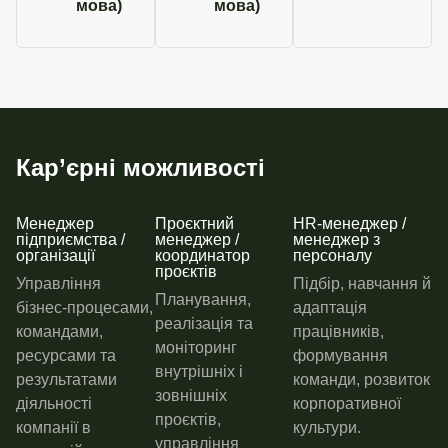
мова)
мова)
Кар’єрні можливості
Менеджер
Проєктний
HR-менеджер /
підприємства /
менеджер /
менеджер з
організації
координатор
персоналу
проєктів
Управління
Підбір, навчання й
Планування,
бізнес-процесами,
адаптація
реалізація та
командами,
працівників,
моніторинг
ресурсами та
формування
внутрішніх і
результатами
команди, розвиток
зовнішніх
діяльності
корпоративної
проєктів,
компанії в
культури.
управління