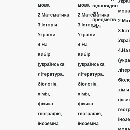
Укра
мова
мова
відповідно
мов
до
2.Математика
2.Математика
предметів
2.Ма
3.Історія
3.Історія
НМТ
3.Іст
України
України
Укра
4.На
4.На
4.На
вибір
вибір
(укр
(українська
(українська
літер
література,
література,
біоло
біологія,
біологія,
хімія
хімія,
хімія,
фізик
фізика,
фізика,
геог
географія,
географія,
іноз
іноземна
іноземна
мова)