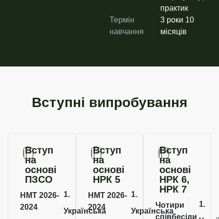
практик
Термін
3 роки 10
навчання
місяців​
Вступні випробування
Вступ
Вступ
Вступ
на
на
на
основі
основі
основі
ПЗСО
НРК 5
НРК 6,
НРК 7
1.
1.
НМТ 2026-
НМТ 2026-
1.
Чотири
2024
2024
Українська
Українська
співбесіди