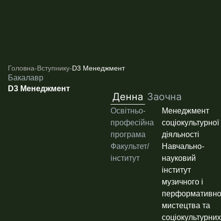
Головна
-
Вступнику
-
D3 Менеджмент
Бакалавр
D3 Менеджмент
Денна
Заочна
Освітньо-
Менеджмент
професійна
соціокультурної
програма
діяльності
Факультет/
Навчально-
інститут
науковий
інститут
музичного і
перформативно
мистецтва та
соціокультурних