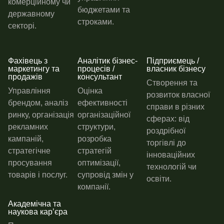
комерційному чи
бюджетами та
державному
строками.
секторі.
Фахівець з
Аналітик бізнес-
Підприємець /
маркетингу та
процесів /
власник бізнесу
продажів
консультант
Створення та
Управління
Оцінка
розвиток власної
брендом, аналіз
ефективності
справи в різних
ринку, організація
організаційної
сферах: від
рекламних
структури,
роздрібної
кампаній,
розробка
торгівлі до
стратегічне
стратегій
інноваційних
просування
оптимізації,
технологій чи
товарів і послуг.
супровід змін у
освіти.
компанії.
Академічна та
наукова карʼєра