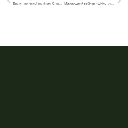
Виступ почесної гості пані Ольги Наконечної на VI Всеукраїнській науково-практичній конференції «Сучасні виклики соціально-політичного розвитку: політико-правові та соціально-економічні виміри»
Міжнародний вебінар «ШІ-інструменти у науково-дослідній діяльності викладача університету»