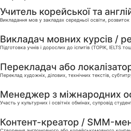
Учитель корейської та англі
Викладання мов у закладах середньої освіти, розвиток 
Викладач мовних курсів / р
Підготовка учнів і дорослих до іспитів (TOPIK, IELTS т
Перекладач або локалізато
Переклад художніх, ділових, технічних текстів, субтитр
Менеджер з міжнародних ос
Участь у культурних і освітніх обмінах, супровід студе
Контент-креатор / SMM-мен
Створення англомовного або корейськомовного контент