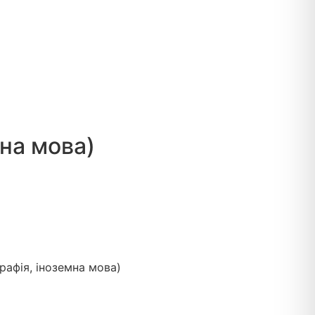
мна мова)
рафія, іноземна мова)​