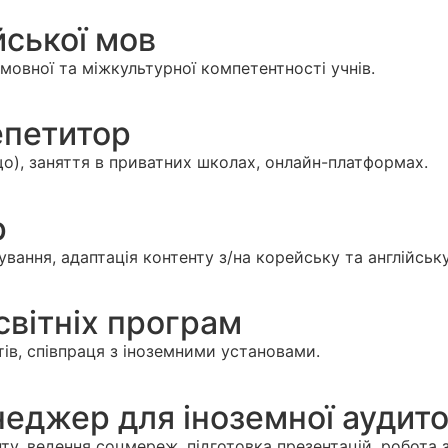
йської мов
мовної та міжкультурної компетентності учнів.
епетитор
ощо), заняття в приватних школах, онлайн-платформах.
р
ування, адаптація контенту з/на корейську та англійськ
вітніх програм
нтів, співпраця з іноземними установами.
еджер для іноземної аудито
у, ведення соцмереж, підготовка презентацій, робота 