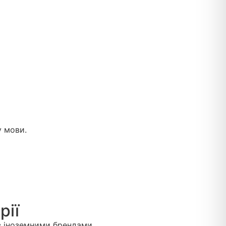
у мови.
рії
з іноземними брендами.