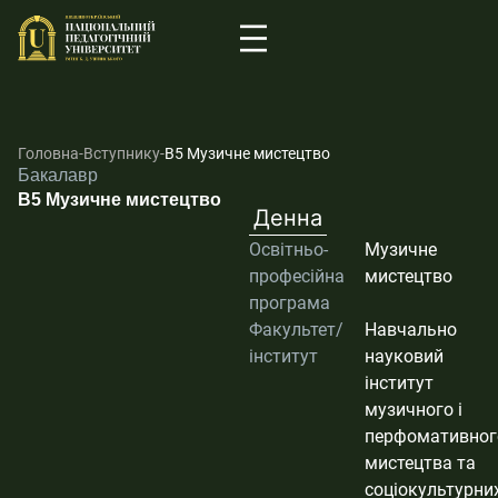
Головна
-
Вступнику
-
В5 Музичне мистецтво
Бакалавр
В5 Музичне мистецтво
Денна
Освітньо-
Музичне
професійна
мистецтво
програма
Факультет/
Навчально
інститут
науковий
інститут
музичного і
перфомативног
мистецтва та
соціокультурни