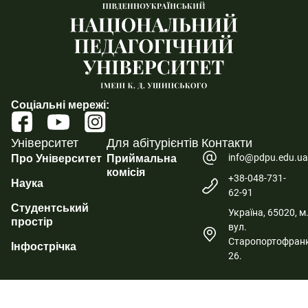
Соціальні мережі:
Університет
Для абітурієнтів
Контакти
info@pdpu.edu.u
Про Університет
Приймальна
комісія
+38-048-731-
Наука
62-91
Студентський
Україна, 65020, м
простір
вул.
Старопортофранк
Інфострічка
26.