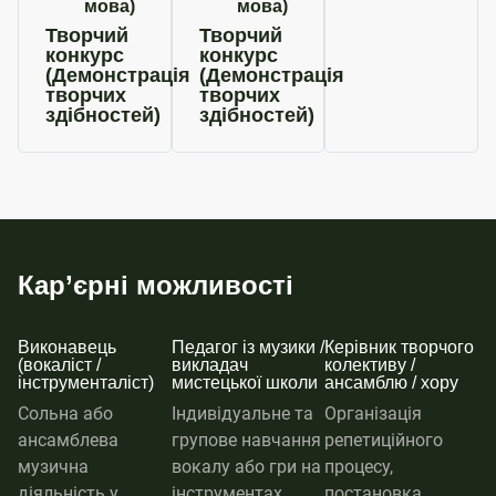
мова)
мова)
Творчий
Творчий
конкурс
конкурс
(Демонстрація
(Демонстрація
творчих
творчих
здібностей)
здібностей)
Кар’єрні можливості
Виконавець
Педагог із музики /
Керівник творчого
(вокаліст /
викладач
колективу /
інструменталіст)
мистецької школи
ансамблю / хору
Сольна або
Індивідуальне та
Організація
ансамблева
групове навчання
репетиційного
музична
вокалу або гри на
процесу,
діяльність у
інструментах,
постановка