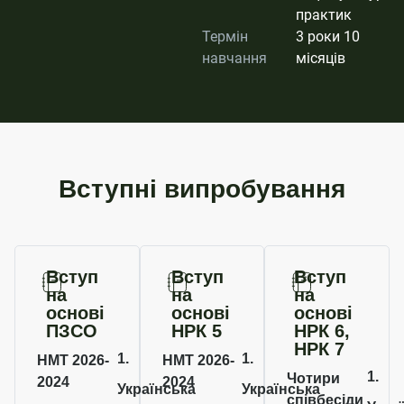
практик
Термін
3 роки 10
навчання
місяців​
Вступні випробування
Вступ
Вступ
Вступ
на
на
на
основі
основі
основі
ПЗСО
НРК 5
НРК 6,
НРК 7
1.
1.
НМТ 2026-
НМТ 2026-
1.
Чотири
2024
2024
Українська
Українська
співбесіди