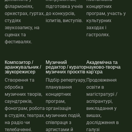
філармоніях,
підготовка учнів
концертних
оркестрах, гуртах,
до конкурсів,
програм, участь у
студіях
іспитів, виступів.
культурних
звукозапису, на
заходах і
сценах та
гастролях.
фестивалях.
Композитор /
Музичний
Академічна та
аранжувальник /
редактор / куратор
науково-творча
звукорежисер
музичних проєктів
карʼєра
Створення та
Підбір репертуару,
Продовження
обробка
планування
освіти в
музичних творів,
концертних
магістратурі /
саундтреків,
програм,
аспірантурі,
фонограм; робота
організація
викладання у
в студіях, театрах,
музичних подій,
вишах,
на радіо чи
співпраця з
дослідження в
телебаченні.
артистами й
галузі