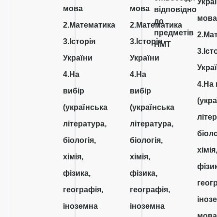
Укра
мова
мова
відповідно
мов
до
2.Математика
2.Математика
предметів
2.Ма
3.Історія
3.Історія
НМТ
3.Іст
України
України
Укра
4.На
4.На
4.На
вибір
вибір
(укр
(українська
(українська
літер
література,
література,
біоло
біологія,
біологія,
хімія
хімія,
хімія,
фізик
фізика,
фізика,
геог
географія,
географія,
іноз
іноземна
іноземна
мова)