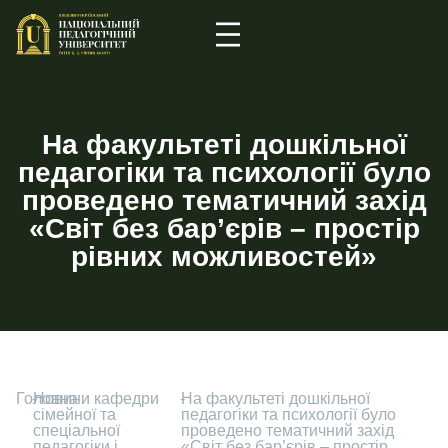
На факультеті дошкільної
педагогіки та психології було
проведено тематичний захід
«Світ без бар’єрів – простір
рівних можливостей»
Головна
-
Новини кафедри
-
На факультеті дошкільної
сімейної та
педагогіки та психології було
спеціальної
проведено тематичний захід
педагогіки і
«Світ без бар’єрів – простір