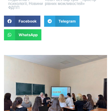
психології
,
Новини
рівних можливостей»
ФДПП
Facebook
Telegram
WhatsApp