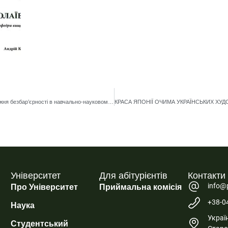
Просвітницький захід в межах Національного тижня безбар’єрності в навчально-науковому інституті природничо-математичних наук, інформатики та менеджменту
Університет
Для абітурієнтів
Контакти
info@
Про Університет
Приймальна комісія
+38-0
Наука
Україн
Студентський