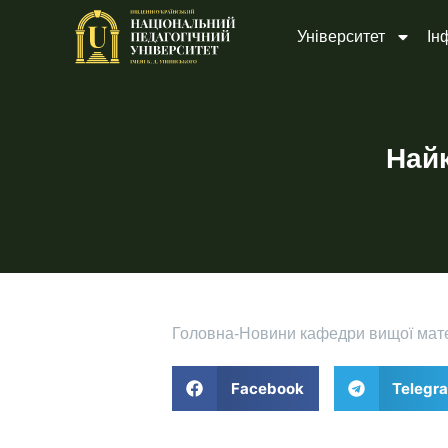
Університет
Ін
Най
Головна
-
Новини кафедри вищої мате
Facebook
Telegr