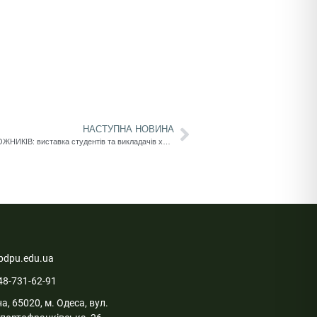
НАСТУПНА НОВИНА
КРАСА ЯПОНІЇ ОЧИМА УКРАЇНСЬКИХ ХУДОЖНИКІВ: виставка студентів та викладачів художньо-графічного факультету
pdpu.edu.ua
48-731-62-91
а, 65020, м. Одеса, вул.