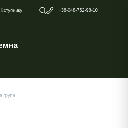
+38-048-752-98-10
Вступнику
емна
а група