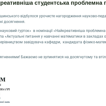
реативніша студентська проблемна 
 Ушинського відбулося урочисте нагородження науково-педа
тні досягнення.
науковий гурток» в номінації «Найкреативніша проблемна
а «Актуальні питання у навчанні математики в закладах о
 керівництвом завідувача кафедри, кандидата фізико-мате
гненнями! Бажаємо не зупинятися на досягнутому та втілю