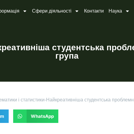
формація
Сфери діяльності
Контакти
Наука
креативніша студентська пробл
група
матики і статистики
-
Найкреативніша студентська проблемн
am
WhatsApp