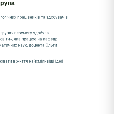
група
гогічних працівників та здобувачів
 група» перемогу здобула
світи», яка працює на кафедрі
матичних наук, доцента Ольги
вати в життя найсміливіші ідеї!