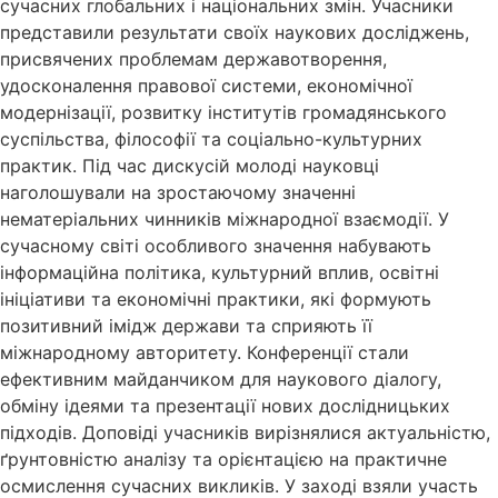
сучасних глобальних і національних змін. Учасники
представили результати своїх наукових досліджень,
присвячених проблемам державотворення,
удосконалення правової системи, економічної
модернізації, розвитку інститутів громадянського
суспільства, філософії та соціально-культурних
практик. Під час дискусій молоді науковці
наголошували на зростаючому значенні
нематеріальних чинників міжнародної взаємодії. У
сучасному світі особливого значення набувають
інформаційна політика, культурний вплив, освітні
ініціативи та економічні практики, які формують
позитивний імідж держави та сприяють її
міжнародному авторитету. Конференції стали
ефективним майданчиком для наукового діалогу,
обміну ідеями та презентації нових дослідницьких
підходів. Доповіді учасників вирізнялися актуальністю,
ґрунтовністю аналізу та орієнтацією на практичне
осмислення сучасних викликів. У заході взяли участь