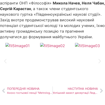
аспіранти ОНП «Філософія»
Микола Начев, Неля Чабан,
Сергій Карастан
, а також члени студентського
наукового гуртка «Південноукраїнські наукові студії».
Захід вкотре продемонстрував високий науковий
потенціал студентської молоді та молодих учених, їхню
активну громадянську позицію та прагнення
долучатися до формування майбутнього України.
ПОПЕРЕДНЯ НОВИНА
НАСТУПНА НОВИНА
Анонс гостьової лекції “Metrology in nanoscience”
Успішний захист дисертації Людмили Городнюк з теми «Цифрова людина в екзистенційній площині соціально-філософської рефлексії»