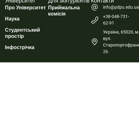
Університет
Для абітурієнтів
Контакти
info@pdpu.edu.u
Про Університет
Приймальна
комісія
+38-048-731-
Наука
62-91
Студентський
Україна, 65020, м
простір
вул.
Старопортофранк
Інфострічка
26.