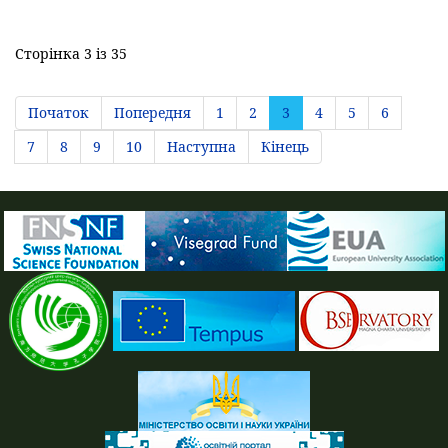
Сторінка 3 із 35
Початок
Попередня
1
2
3
4
5
6
7
8
9
10
Наступна
Кінець