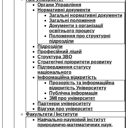
Органи Управління
Нормативні документи
Загальні нормативні документи
Загальні положення
Документи з організації
освітнього процесу
Положення про структурні
підрозділи
Підрозділи
Професійний ліцей
Структура ЗВО
Стратегічні пріоритети розвитку
Підтвердження статусу
національного
Інформаційна відкритість
Прозорість та інформаційна
відкритість Університету
Публічна інформація
ЗМІ про університет
Партнери університету
Відгуки про університет
Факультети / Інститути
Навчально-науковий інститут
природничо-математичних наук,