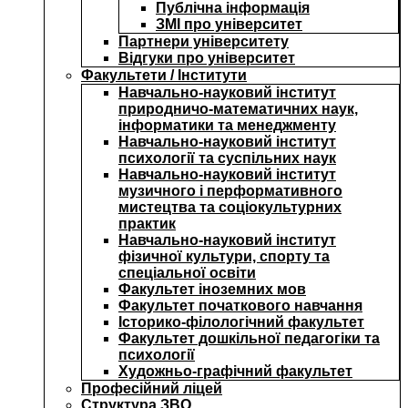
Публічна інформація
ЗМІ про університет
Партнери університету
Відгуки про університет
Факультети / Інститути
Навчально-науковий інститут
природничо-математичних наук,
інформатики та менеджменту
Навчально-науковий інститут
психології та суспільних наук
Навчально-науковий інститут
музичного і перформативного
мистецтва та соціокультурних
практик
Навчально-науковий інститут
фізичної культури, спорту та
спеціальної освіти
Факультет іноземних мов
Факультет початкового навчання
Історико-філологічний факультет
Факультет дошкільної педагогіки та
психології
Художньо-графічний факультет
Професійний ліцей
Структура ЗВО