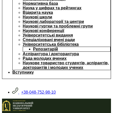
Нормативна база
Наука у цифрах та рейтингах
Відкрита наука
Наукові школи
Наукові лабораторії та центри
Наукові гуртки та проблемні групи
Наукові конференції
Університетські видання
Спеціалізовані вчені ради
Університетська бібіліотека
Репозитарій
Аспірантура і докторантура
Рада молодих вчених
Наукове товариство студентів, аспірантів,
докторантів і молодих учених
Вступнику
+38-048-752-98-10