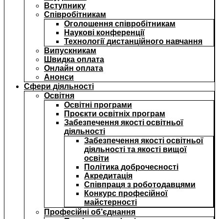
Вступнику
Співробітникам
Оголошення співробітникам
Наукові конференції
Технології дистанційного навчання
Випускникам
Швидка оплата
Онлайн оплата
Анонси
Сфери діяльності
Освітня
Освітні програми
Проєкти освітніх програм
Забезпечення якості освітньої
діяльності
Забезпечення якості освітньої
діяльності та якості вищої
освіти
Політика доброчесності
Акредитація
Співпраця з роботодавцями
Конкурс професійної
майстерності
Професійні об’єднання