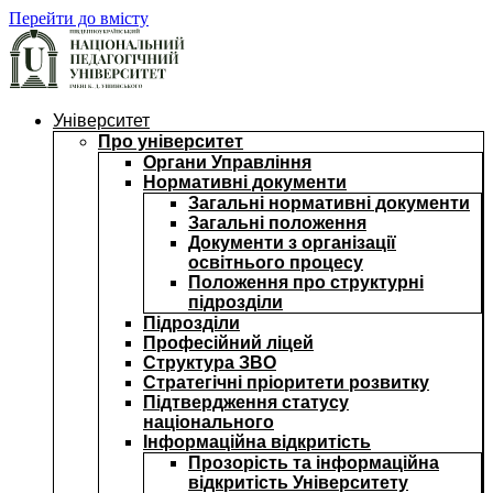
Перейти до вмісту
Університет
Про університет
Органи Управління
Нормативні документи
Загальні нормативні документи
Загальні положення
Документи з організації
освітнього процесу
Положення про структурні
підрозділи
Підрозділи
Професійний ліцей
Структура ЗВО
Стратегічні пріоритети розвитку
Підтвердження статусу
національного
Інформаційна відкритість
Прозорість та інформаційна
відкритість Університету