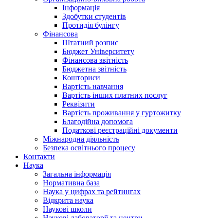
Інформація
Здобутки студентів
Протидія булінгу
Фінансова
Штатний розпис
Бюджет Університету
Фінансова звітність
Бюджетна звітність
Кошториси
Вартість навчання
Вартість інших платних послуг
Реквізити
Вартість проживання у гуртожитку
Благодійна допомога
Податкові реєстраційні документи
Міжнародна діяльність
Безпека освітнього процесу
Контакти
Наука
Загальна інформація
Нормативна база
Наука у цифрах та рейтингах
Відкрита наука
Наукові школи
Наукові лабораторії та центри