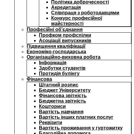
Політика доброчесності
Акредитація
Співпраця з роботодавцями
Конкурс професійної
майстерності
Професійні об’єднання
Профком профспілки
Асоціації випускників
Підвищення кваліфікації
Економіко-господарська
Організаційно-виховна робота
Інформація
Здобутки студентів
Протидія булінгу
Фінансова
Штатний розпис
Бюджет Університету
Фінансова звітність
Бюджетна звітність
Кошториси
Вартість навчання
Вартість інших платних послуг
Реквізити
Вартість проживання у гуртожитку
Благодійна допомога