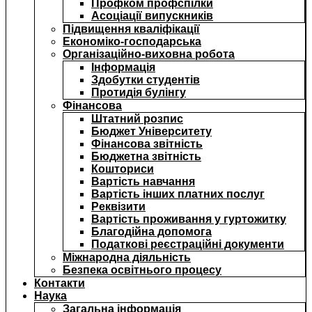
Профком профспілки
Асоціації випускників
Підвищення кваліфікації
Економіко-господарська
Організаційно-виховна робота
Інформація
Здобутки студентів
Протидія булінгу
Фінансова
Штатний розпис
Бюджет Університету
Фінансова звітність
Бюджетна звітність
Кошториси
Вартість навчання
Вартість інших платних послуг
Реквізити
Вартість проживання у гуртожитку
Благодійна допомога
Податкові реєстраційні документи
Міжнародна діяльність
Безпека освітнього процесу
Контакти
Наука
Загальна інформація