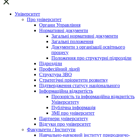
Університет
Про університет
Органи Управління
Нормативні документи
Загальні нормативні документи
Загальні положення
Документи з організації освітнього
процесу
Положення про структурні підрозділи
Підрозділи
Професійний ліцей
Структура ЗВО
Стратегічні пріоритети розвитку
Підтвердження статусу національного
Інформаційна відкритість
Прозорість та інформаційна відкритість
Університету
Публічна інформація
ЗМІ про університет
Партнери університету
Відгуки про університет
Факультети / Інститути
Навчально-науковий інститут природничо-