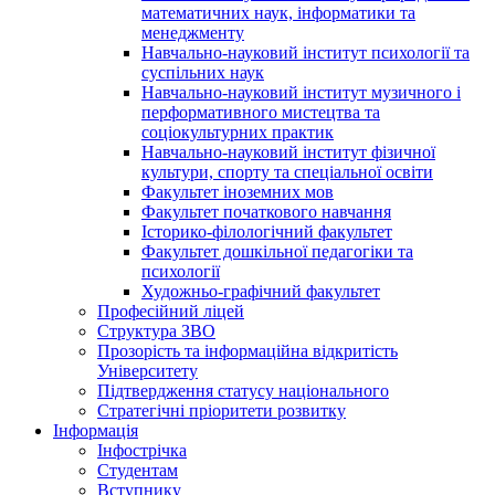
математичних наук, інформатики та
менеджменту
Навчально-науковий інститут психології та
суспільних наук
Навчально-науковий інститут музичного і
перформативного мистецтва та
соціокультурних практик
Навчально-науковий інститут фізичної
культури, спорту та спеціальної освіти
Факультет іноземних мов
Факультет початкового навчання
Історико-філологічний факультет
Факультет дошкільної педагогіки та
психології
Художньо-графічний факультет
Професійний ліцей
Структура ЗВО
Прозорість та інформаційна відкритість
Університету
Підтвердження статусу національного
Стратегічні пріоритети розвитку
Інформація
Інфострічка
Студентам
Вступнику