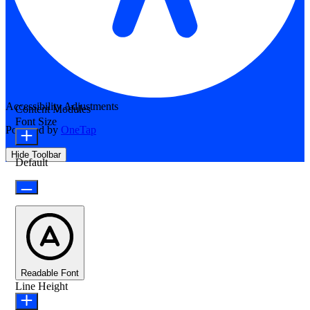
Accessibility Adjustments
Content Modules
Font Size
Powered by
OneTap
Hide Toolbar
Default
Readable Font
Line Height