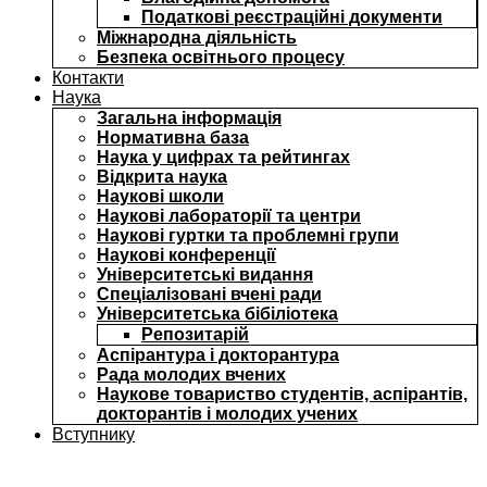
Податкові реєстраційні документи
Міжнародна діяльність
Безпека освітнього процесу
Контакти
Наука
Загальна інформація
Нормативна база
Наука у цифрах та рейтингах
Відкрита наука
Наукові школи
Наукові лабораторії та центри
Наукові гуртки та проблемні групи
Наукові конференції
Університетські видання
Спеціалізовані вчені ради
Університетська бібіліотека
Репозитарій
Аспірантура і докторантура
Рада молодих вчених
Наукове товариство студентів, аспірантів,
докторантів і молодих учених
Вступнику