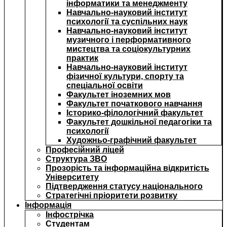
інформатики та менеджменту
Навчально-науковий інститут
психології та суспільних наук
Навчально-науковий інститут
музичного і перформативного
мистецтва та соціокультурних
практик
Навчально-науковий інститут
фізичної культури, спорту та
спеціальної освіти
Факультет іноземних мов
Факультет початкового навчання
Історико-філологічний факультет
Факультет дошкільної педагогіки та
психології
Художньо-графічний факультет
Професійний ліцей
Структура ЗВО
Прозорість та інформаційна відкритість
Університету
Підтвердження статусу національного
Стратегічні пріоритети розвитку
Інформація
Інфострічка
Студентам