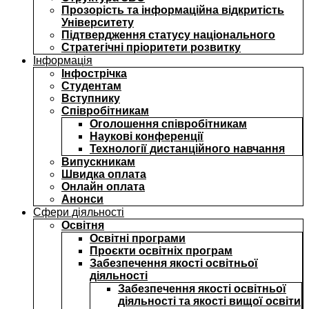
Прозорість та інформаційна відкритість
Університету
Підтвердження статусу національного
Стратегічні пріоритети розвитку
Інформація
Інфострічка
Студентам
Вступнику
Співробітникам
Оголошення співробітникам
Наукові конференції
Технології дистанційного навчання
Випускникам
Швидка оплата
Онлайн оплата
Анонси
Сфери діяльності
Освітня
Освітні програми
Проєкти освітніх програм
Забезпечення якості освітньої
діяльності
Забезпечення якості освітньої
діяльності та якості вищої освіти