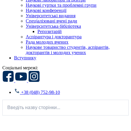
Наукові гуртки та проблемні групи
Наукові конференції
Університетські видання
Спеціалізовані вчені ради
Університетська бібіліотека
Репозитарій
Аспірантура і докторантура
Рада молодих вчених
Наукове товариство студентів, аспірантів,
докторантів і молодих учених
Вступнику
Соціальні мережі:
+38 (048) 752-98-10