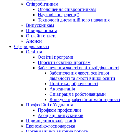
Співробітникам
Оголошення співробітникам
Наукові конференції
Технології дистанційного навчання
Випускникам
Швидка оплата
Онлайн оплата
Анонси
Сфери діяльності
Освітня
Освітні програми
Проєкти освітніх програм
Забезпечення якості освітньої діяльності
Забезпечення якості освітньої
діяльності та якості вищої освіти
Політика доброчесності
Акредитація
Співпраця з роботодавцями
Конкурс професійної майстерності
Професійні об’єднання
Профком профспілки
Асоціації випускників
Підвищення кваліфікації
Економіко-господарська
Організаційно-виховна робота