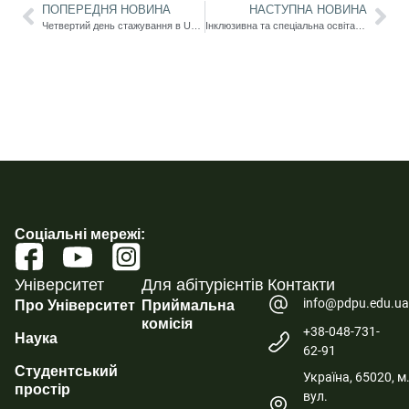
ПОПЕРЕДНЯ НОВИНА
НАСТУПНА НОВИНА
Четвертий день стажування в UKEN: академічна мобільність Erasmus+ як простір обміну досвідом та знайомства з інноваціями
Інклюзивна та спеціальна освіта в умовах сучасних викликів: участь Університету Ушинського у Всеукраїнській конференції
Соціальні мережі:
Університет
Для абітурієнтів
Контакти
info@pdpu.edu.u
Про Університет
Приймальна
комісія
+38-048-731-
Наука
62-91
Студентський
Україна, 65020, м
простір
вул.