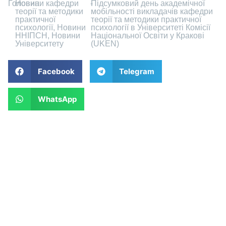
Головна
-
Новини кафедри
-
Підсумковий день академічної
теорії та методики
мобільності викладачів кафедри
практичної
теорії та методики практичної
психології
,
Новини
психології в Університеті Комісії
ННІПСН
,
Новини
Національної Освіти у Кракові
Університету
(UKEN)
Facebook
Telegram
WhatsApp