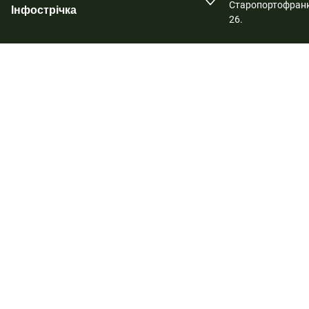
Старопортофранк
Інфострічка
26.