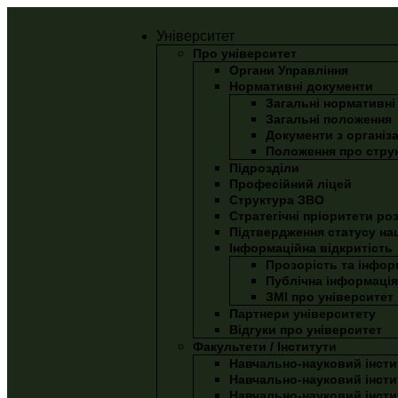
Університет
Про університет
Органи Управління
Нормативні документи
Загальні нормативні
Загальні положення
Документи з організа
Положення про струк
Підрозділи
Професійний ліцей
Структура ЗВО
Стратегічні пріоритети ро
Підтвердження статусу на
Інформаційна відкритість
Прозорість та інфор
Публічна інформація
ЗМІ про університет
Партнери університету
Відгуки про університет
Факультети / Інститути
Навчально-науковий інсти
Навчально-науковий інстит
Навчально-науковий інсти