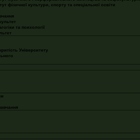
ут фізичної культури, спорту та спеціальної освіти
вчання
культет
гогіки та психології
льтет
критість Університету
льного
ам
навчання