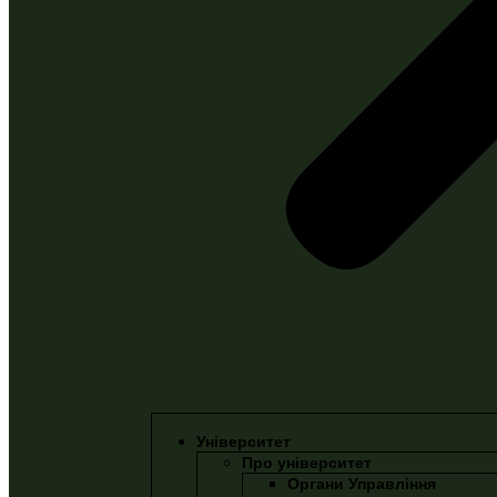
Університет
Про університет
Органи Управління