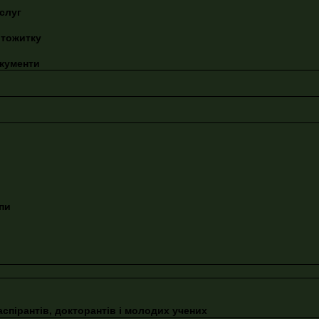
слуг
ртожитку
окументи
пи
спірантів, докторантів і молодих учених