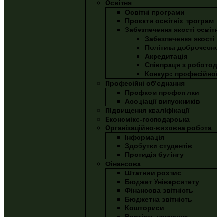
Освітня
Освітні програми
Проєкти освітніх програм
Забезпечення якості освіт
Забезпечення якості 
Політика доброчесно
Акредитація
Співпраця з робото
Конкурс професійної
Професійні об’єднання
Профком профспілки
Асоціації випускників
Підвищення кваліфікації
Економіко-господарська
Організаційно-виховна робота
Інформація
Здобутки студентів
Протидія булінгу
Фінансова
Штатний розпис
Бюджет Університету
Фінансова звітність
Бюджетна звітність
Кошториси
Вартість навчання