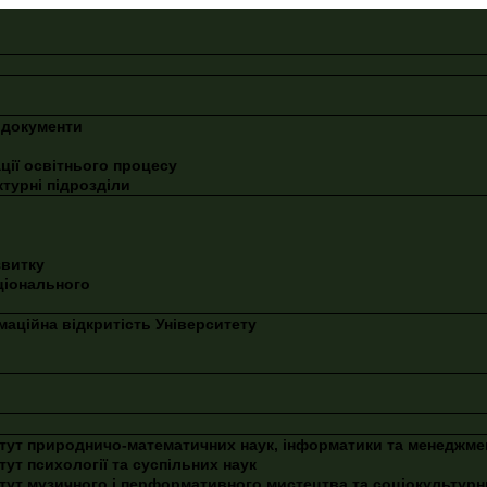
 документи
ції освітнього процесу
турні підрозділи
звитку
ціонального
маційна відкритість Університету
тут природничо-математичних наук, інформатики та менеджме
ут психології та суспільних наук
тут музичного і перформативного мистецтва та соціокультурн