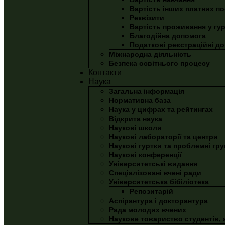
Вартість інших платних по
Реквізити
Вартість проживання у гу
Благодійна допомога
Податкові реєстраційні д
Міжнародна діяльність
Безпека освітнього процесу
Контакти
Наука
Загальна інформація
Нормативна база
Наука у цифрах та рейтингах
Відкрита наука
Наукові школи
Наукові лабораторії та центри
Наукові гуртки та проблемні гру
Наукові конференції
Університетські видання
Спеціалізовані вчені ради
Університетська бібіліотека
Репозитарій
Аспірантура і докторантура
Рада молодих вчених
Наукове товариство студентів, а