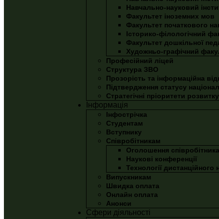
Навчально-науковий інстит
Факультет іноземних мов
Факультет початкового на
Історико-філологічний фа
Факультет дошкільної педа
Художньо-графічний факу
Професійний ліцей
Структура ЗВО
Прозорість та інформаційна від
Підтвердження статусу націона
Стратегічні пріоритети розвитку
Інформація
Інфострічка
Студентам
Вступнику
Співробітникам
Оголошення співробітник
Наукові конференції
Технології дистанційного 
Випускникам
Швидка оплата
Онлайн оплата
Анонси
Сфери діяльності