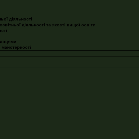
ньої діяльності
освітньої діяльності та якості вищої освіти
сті
давцями
 майстерності