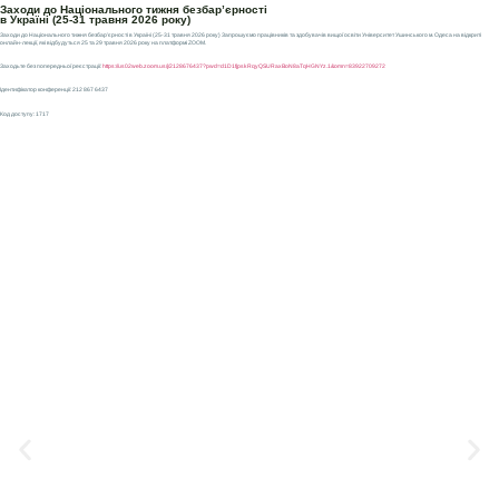
Заходи до Національного тижня безбар’єрності
в Україні (25-31 травня 2026 року)
Заходи до Національного тижня безбар’єрності в Україні (25-31 травня 2026 року) Запрошуємо працівників та здобувачів вищої освіти Університет Ушинського м. Одеса на відкриті
онлайн-лекції, які відбудуться 25 та 29 травня 2026 року на платформі ZOOM.
Заходьте без попередньої реєстрації:
https://us02web.zoom.us/j/2128676437?pwd=d1D1fjpskRqyQSURaxBoN8aTqHGNYz.1&omn=83922709272
Ідентифікатор конференції: 212 867 6437
Код доступу: 1717