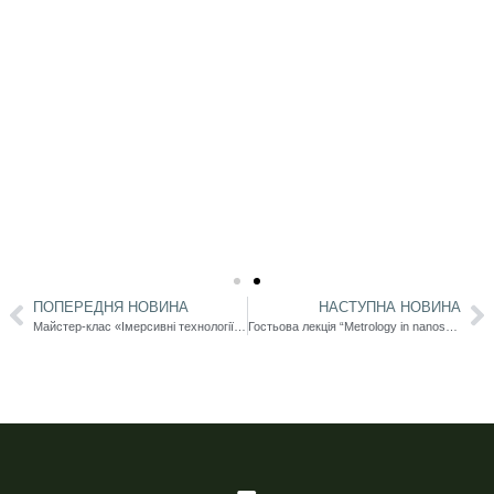
ПОПЕРЕДНЯ НОВИНА
НАСТУПНА НОВИНА
Майстер-клас «Імерсивні технології в освіті: VR/AR для навчання та досліджень» до Днів науки в Університеті Ушинського
Гостьова лекція “Metrology in nanoscience” стейкгхолдера Вашпанова Юрія Олександровича