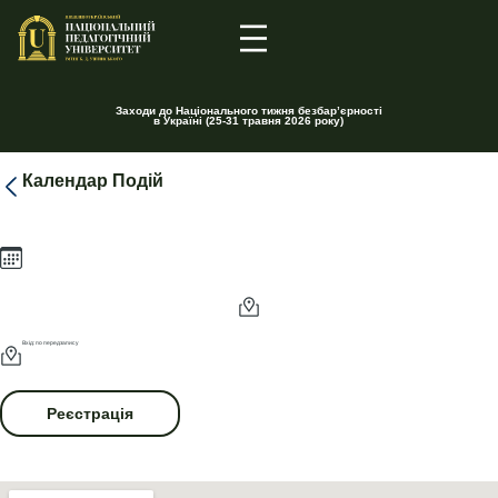
Заходи до Національного тижня безбар’єрності
в Україні (25-31 травня 2026 року)
Календар Подій
Вхід: по передзапису
Реєстрація