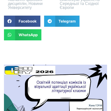
дисциплін
,
Новини
Середньої та Східної
Університету
Європи
Facebook
Telegram
WhatsApp