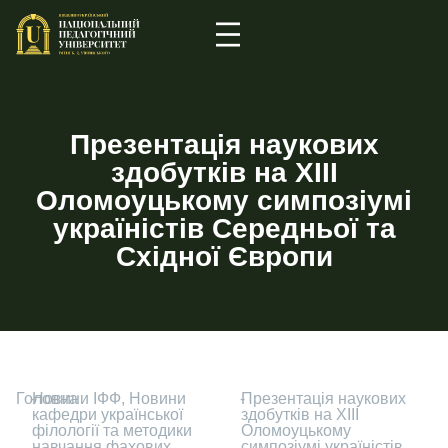
Презентація наукових
здобутків на XIII
Оломоуцькому симпозіумі
україністів Середньої та
Східної Європи
Головна
-
Новини ІФФ
,
Новини
-
Презентація наукових
кафедри української
здобутків на XIII
філології та методики
Оломоуцькому
навчання фахових
симпозіумі україністів