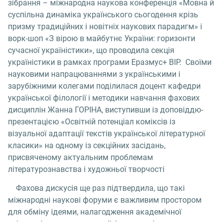
зібрання – міжнародна наукова конференція «Мовна й
суспільна динаміка українського сьогодення крізь
призму традиційних і новітніх наукових парадигм» і
ворк-шоп «З вірою в майбутнє України: горизонти
сучасної україністики», що проводила секція
україністики в рамках програми Еразмус+ BIP. Своїми
науковими напрацюваннями з українськими і
зарубіжними колегами поділилася доцент кафедри
української філології і методики навчання фахових
дисциплін Жанна ГОРІНА, виступивши із доповіддю-
презентацією «Освітній потенціал коміксів із
візуальної адаптації текстів української літературної
класики» на одному із секційних засідань,
присвяченому актуальним проблемам
літературознавства і художньої творчості
Фахова дискусія ще раз підтвердила, що такі
міжнародні наукові форуми є важливим простором
для обміну ідеями, налагодження академічної