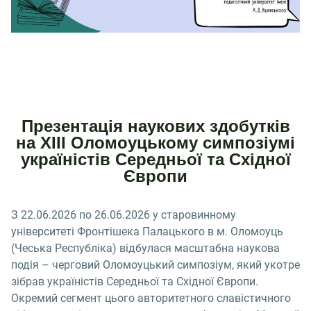
Презентація наукових здобутків
на XIII Оломоуцькому симпозіумі
україністів Середньої та Східної
Європи
З 22.06.2026 по 26.06.2026 у старовинному
університеті Фронтішека Палацького в м. Оломоуць
(Чеська Республіка) відбулася масштабна наукова
подія – черговий Оломоуцький симпозіум, який укотре
зібрав україністів Середньої та Східної Європи.
Окремий сегмент цього авторитетного славістичного