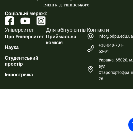
Соціальні мережі:
Університет
Для абітурієнтів
Контакти
info@pdpu.edu.u
Про Університет
Приймальна
комісія
+38-048-731-
Наука
62-91
Студентський
Україна, 65020, м
простір
вул.
Старопортофранк
Інфострічка
26.