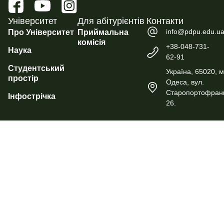
Університет
Для абітурієнтів
Контакти
info@pdpu.edu.u
Про Університет
Приймальна
комісія
+38-048-731-
Наука
62-91
Студентський
Україна, 65020, м
простір
Одеса, вул.
Старопортофранк
Інфострічка
26.