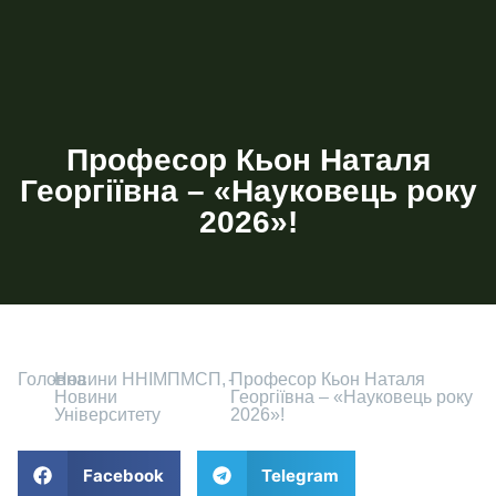
Професор Кьон Наталя
Георгіївна – «Науковець року
2026»!
Головна
-
Новини ННІМПМСП
,
-
Професор Кьон Наталя
Новини
Георгіївна – «Науковець року
Університету
2026»!
Facebook
Telegram