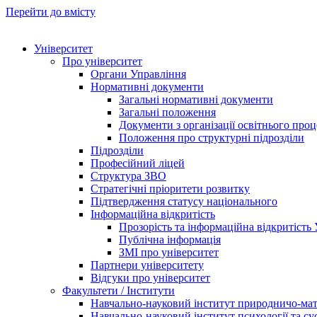
Перейти до вмісту
Університет
Про університет
Органи Управління
Нормативні документи
Загальні нормативні документи
Загальні положення
Документи з організації освітнього проц
Положення про структурні підрозділи
Підрозділи
Професійний ліцей
Структура ЗВО
Стратегічні пріоритети розвитку
Підтвердження статусу національного
Інформаційна відкритість
Прозорість та інформаційна відкритість
Публічна інформація
ЗМІ про університет
Партнери університету
Відгуки про університет
Факультети / Інститути
Навчально-науковий інститут природничо-ма
Навчально-науковий інститут психології та су