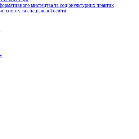
рформативного мистецтва та соціокультурних практик
и, спорту та спеціальної освіти
ї
у