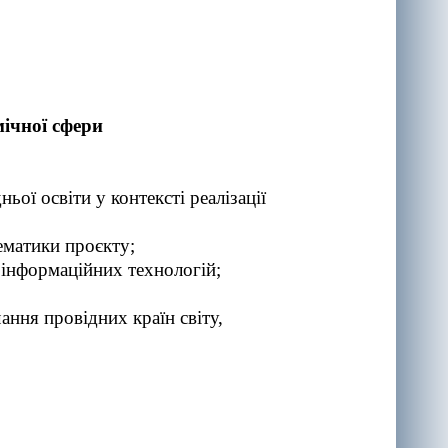
мічної сфери
ї освіти у контексті реалізації
ематики проєкту;
інформаційних технологій;
ння провідних країн світу,