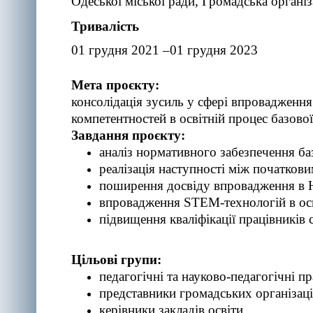
Одеської міської ради
,
Громадська організ
Тривалість
01
грудня
2021 –
01 грудня
2023
М
ета
проєкту:
консолідація зусиль у сфері впровадженн
компетентностей в освітній процес базово
Завдання проєкту:
аналіз нормативного забезпечення ба
реалізація наступності між початков
поширення досвіду впровадження в 
впровадження STEM-технологій в осві
підвищення кваліфікації працівників 
Цільові групи:
педагогічні та науково-педагогічні 
представники громадських організац
керівники закладів освіти