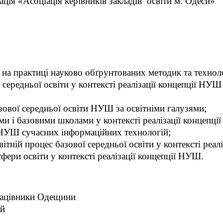
ація «Асоціація керівників закладів
освіти м. Одеси»
я на практиці науково обґрунтованих методик та техн
ї середньої освіти у контексті реалізації концепції Н
зової середньої освіти НУШ за освітніми галузями;
ими і базовими школами у контексті реалізації концепц
НУШ сучасних інформаційних технологій;
тній процес базової середньої освіти у контексті реал
сфери освіти у контексті реалізації концепції НУШ.
працівники Одещини
ій