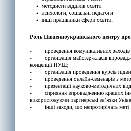
методисти відділів освіти
психологи, соціальні педагоги
інші працівники сфери освіти.
Роль
Південноукраїнського центру проф
- проведення комунікативних заходів 
- організація майстер-класів впровадженн
концепції НУШ;
- організація проведення курсів підвище
- проведення онлайн-семенарів з мето
- презентації науково-методичних вида
- сприяння впровадженню кращих інноваці
використовуючи партнерські зв’язки Унів
- інші заходи, що непротирічать меті 