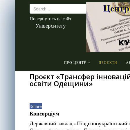
Повернутись на сайт
Університету
ПРО ЦЕНТР
ПРОЄКТИ
А
Проєкт «Трансфер інновацій
освіти Одещини»
f
Share
Консорціум
Державний заклад
«Південноукраїнський 