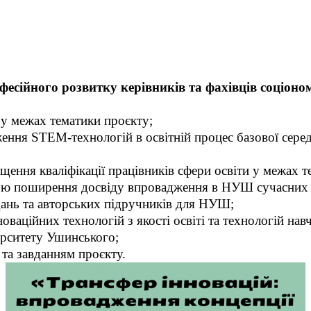
есійного розвитку керівників та фахівців соціоно
у межах тематики проєкту;
я STEM-технологій в освітній процес базової середньо
ння кваліфікації працівників сфери освіти у межах т
ю поширення досвіду впровадження в НУШ сучасних 
нь та авторських підручників для НУШ;
йних технологій з якості освіті та технологій навча
ерситету Ушинського;
та завданням проєкту.