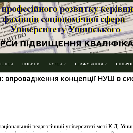
НОНСИ
НОВИНИ
КУРСИ
СТАЖУВАННЯ
СПІВРО
: впровадження концепції НУШ в сис
національний педагогічний
університеті мені
К.Д. Ушин