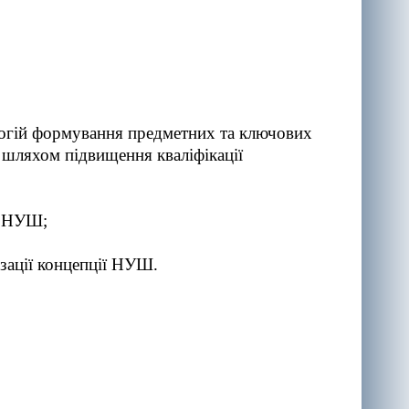
ологій формування предметних та ключових
УШ шляхом підвищення кваліфікації
ії НУШ;
ізації концепції НУШ.