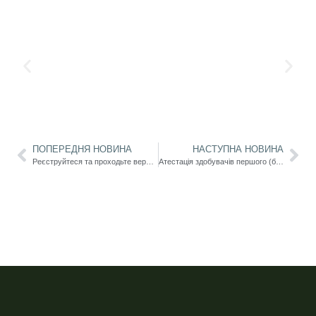
ПОПЕРЕДНЯ НОВИНА
НАСТУПНА НОВИНА
Реєструйтеся та проходьте верифікацію на платформі «Вектор»
Атестація здобувачів першого (бакалаврського) рівня вищої освіти спеціальності 017 «Фізична культура і спорт» заочної форми здобуття освіти