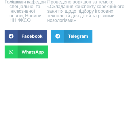
Головна
-
Новини кафедри
-
Проведено воркшоп за темою:
спеціальної та
«Складання конспекту корекційного
інклюзивної
заняття щодо підбору ігорових
освіти
,
Новини
технологій для дітей за різними
ННІФКСО
нозологіями»
Facebook
Telegram
WhatsApp