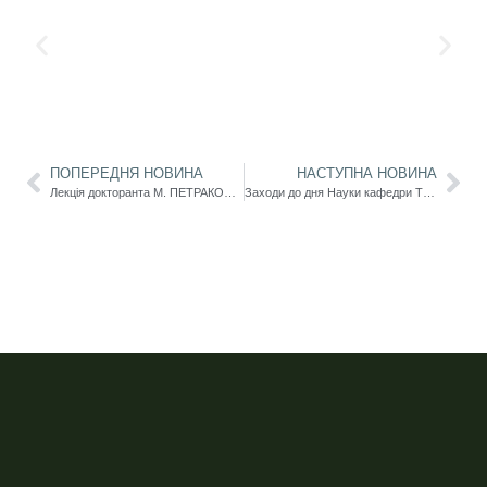
ПОПЕРЕДНЯ НОВИНА
НАСТУПНА НОВИНА
Лекція докторанта М. ПЕТРАКОВА у межах проєкту “Трибуна докторанта 2026”
Заходи до дня Науки кафедри ТМФКСД