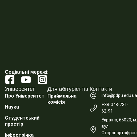
Соціальні мережі:
Університет
Для абітурієнтів
Контакти
info@pdpu.edu.u
Про Університет
Приймальна
комісія
+38-048-731-
Наука
62-91
Студентський
Україна, 65020, м
простір
вул.
Старопортофранк
Інфострічка