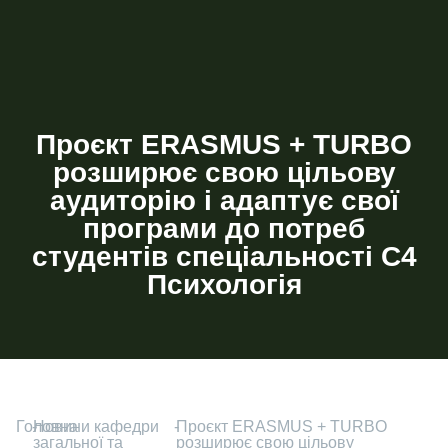
Проєкт ERASMUS + TURBO
розширює свою цільову
аудиторію і адаптує свої
програми до потреб
студентів спеціальності С4
Психологія
Головна
-
Новини кафедри
-
Проєкт ERASMUS + TURBO
загальної та
розширює свою цільову