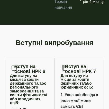
Термін
1 рік 4 місяці
навчання
Вступні випробування
Вступ на
Вступ на
основі НРК 6
основі НРК 7
Для вступу на
Для вступу на
місця за кошти
місця за кошти
державного та/або
фізичних та/або
регіонального
юридичних осіб:
замовлення та за
1. Усна співбесіда з
кошти фізичних та/
або юридичних
іноземної мови
осіб:
замість ЄВІ