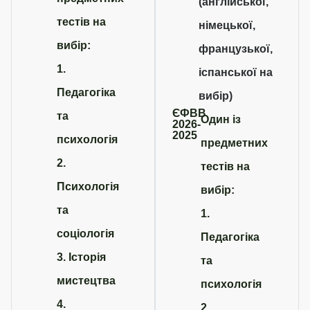
(англійської,
тестів на
німецької,
вибір:
французької,
1.
іспанської на
Педагогіка
вибір)
ЄФВВ
та
Один із
2026-
2025
психологія
предметних
2.
тестів на
Психологія
вибір:
та
1.
соціологія
Педагогіка
3. Історія
та
мистецтва
психологія
4.
2.