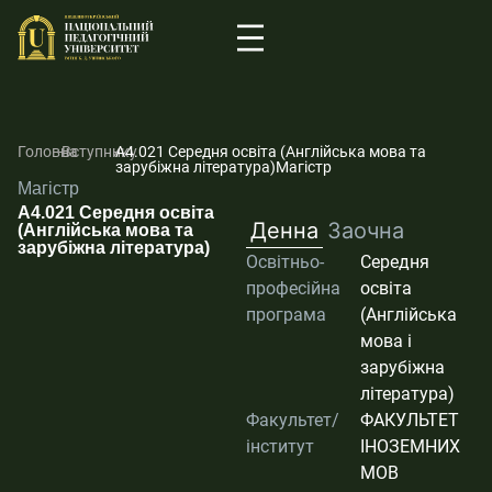
Головна
-
Вступнику
-
А4.021 Середня освіта (Англійська мова та
зарубіжна література)Магістр
Магістр
А4.021 Середня освіта
Денна
Заочна
(Англійська мова та
зарубіжна література)
Освітньо-
Середня
професійна
освіта
програма
(Англійська
мова і
зарубіжна
література)
Факультет/
ФАКУЛЬТЕТ
інститут
ІНОЗЕМНИХ
МОВ