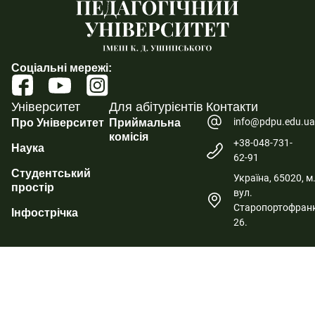
Соціальні мережі:
Університет
Для абітурієнтів
Контакти
info@pdpu.edu.u
Про Університет
Приймальна
комісія
+38-048-731-
Наука
62-91
Студентський
Україна, 65020, м
простір
вул.
Старопортофранк
Інфострічка
26.