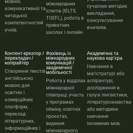
мовної,
міжнародних
сучасних методик
комунікативної та
іспитів (IELTS,
викладання,
читацької
TOEFL), робота в
консультування
компетентностей
приватних
вчителів.
учнів.
школах і онлайн.
Контент-креатор /
Фахівець із
Академічна та
перекладач /
міжнародних
наукова карʼєра
копірайтер
комунікацій /
Навчання в
академічної
Створення текстів
мобільності
магістратурі або
англійською
Робота у відділах
аспірантурі,
мовою для
міжнародної
дослідження в
освітніх і
співпраці, участь
галузі лінгвістики,
комерційних
у програмах
літературознавства
платформ,
обміну, освітніх
або методики
переклад
проєктах,
навчання
літературних,
ведення
іноземних мов.
інформаційних і
міжнародного