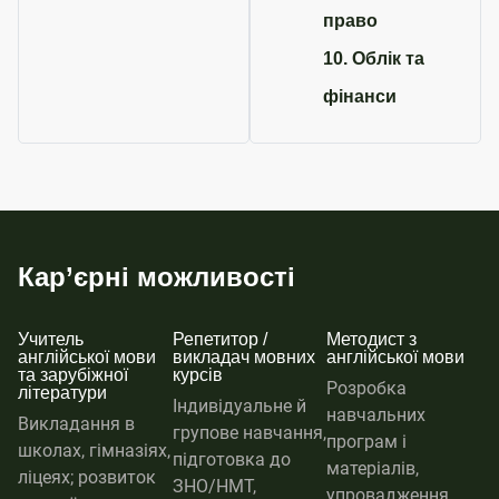
право
10. Облік та
фінанси
Кар’єрні можливості
Учитель
Репетитор /
Методист з
англійської мови
викладач мовних
англійської мови
та зарубіжної
курсів
Розробка
літератури
Індивідуальне й
навчальних
Викладання в
групове навчання,
програм і
школах, гімназіях,
підготовка до
матеріалів,
ліцеях; розвиток
ЗНО/НМТ,
упровадження