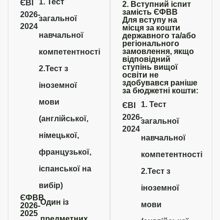
1. Тест
ЄВІ
2. Вступний іспит
замість ЄФВВ
2026-
загальної
Для вступу на
2024
місця за кошти
навчальної
державного та/або
регіонального
замовлення, якщо
компетентності
відповідний
ступінь вищої
2.Тест з
освіти не
здобувався раніше
іноземної
за бюджетні кошти:
мови
1. Тест
ЄВІ
2026-
(англійської,
загальної
2024
німецької,
навчальної
французької,
компетентності
іспанської на
2.Тест з
вибір)
іноземної
ЄФВВ
Один із
мови
2026-
2025
предметних