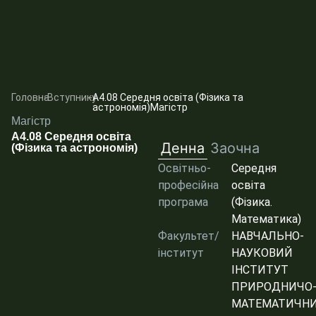
Головна
-
Вступнику
-
А4.08 Середня освіта (Фізика та
астрономія)Магістр
Магістр
А4.08 Середня освіта
Денна
Заочна
(Фізика та астрономія)
Освітньо-
Середня
професійна
освіта
програма
(Фізика.
Математика)
Факультет/
НАВЧАЛЬНО-
інститут
НАУКОВИЙ
ІНСТИТУТ
ПРИРОДНИЧО
МАТЕМАТИЧН