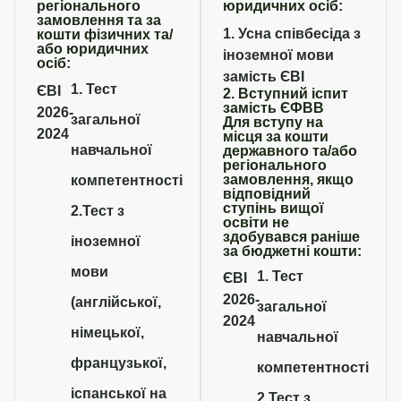
регіонального
юридичних осіб:
замовлення та за
1. Усна співбесіда з
кошти фізичних та/
або юридичних
іноземної мови
осіб:
замість ЄВІ
1. Тест
ЄВІ
2. Вступний іспит
замість ЄФВВ
2026-
загальної
Для вступу на
2024
місця за кошти
навчальної
державного та/або
регіонального
замовлення, якщо
компетентності
відповідний
ступінь вищої
2.Тест з
освіти не
здобувався раніше
іноземної
за бюджетні кошти:
мови
1. Тест
ЄВІ
2026-
(англійської,
загальної
2024
німецької,
навчальної
французької,
компетентності
іспанської на
2.Тест з