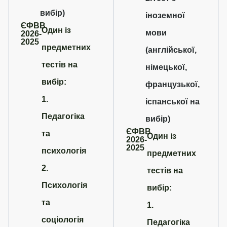
вибір)
іноземної
ЄФВВ
Один із
мови
2026-
2025
предметних
(англійської,
тестів на
німецької,
вибір:
французької,
1.
іспанської на
Педагогіка
вибір)
ЄФВВ
та
Один із
2026-
2025
психологія
предметних
2.
тестів на
Психологія
вибір:
та
1.
соціологія
Педагогіка