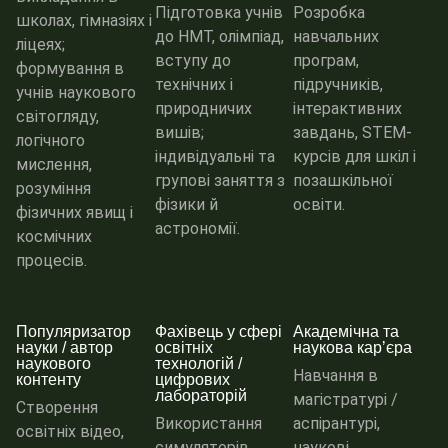
Підготовка учнів
Розробка
школах, гімназіях і
до НМТ, олімпіад,
навчальних
ліцеях;
вступу до
програм,
формування в
технічних і
підручників,
учнів наукового
природничих
інтерактивних
світогляду,
вишів;
завдань, STEM-
логічного
індивідуальні та
курсів для шкіл і
мислення,
групові заняття з
позашкільної
розуміння
фізики й
освіти.
фізичних явищ і
астрономії.
космічних
процесів.
Популяризатор
Фахівець у сфері
Академічна та
науки / автор
освітніх
наукова карʼєра
наукового
технологій /
Навчання в
контенту
цифрових
лабораторій
магістратурі /
Створення
Використання
аспірантурі,
освітніх відео,
симуляторів,
наукові