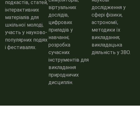
подкастів, статей,
віртуальних
дослідження у
інтерактивних
дослідів,
сфері фізики,
матеріалів для
цифрових
астрономії,
шкільної молоді,
приладів у
методики їх
участь у науково-
навчанні;
викладання;
популярних подіях
розробка
викладацька
і фестивалях.
сучасних
діяльність у ЗВО.
інструментів для
викладання
природничих
дисциплін.