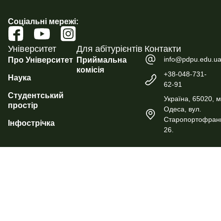
Соціальні мережі:
Університет
Для абітурієнтів
Контакти
info@pdpu.edu.u
Про Університет
Приймальна
комісія
+38-048-731-
Наука
62-91
Студентський
Україна, 65020, м
простір
Одеса, вул.
Старопортофранк
Інфострічка
26.