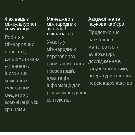
Фахівець з
Менеджер з
Академічна та
міжкультурної
міжнародних
наукова карʼєра
комунікації
зв’язків /
Продовження
локалізатор
Робота в
навчання в
Участь у
міжнародних
магістратурі /
міжнародних
проєктах,
аспірантурі,
переговорах,
дипломатичних
дослідження в
написання звітів і
установах,
галузі лінгвістики,
презентацій,
іноземних
літературознавства,
адаптація
компаніях;
перекладознавства.
інформації для
культурний
різних культурних
медіатор у
контекстів.
комунікації між
країнами.