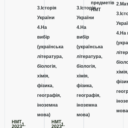
предметів
2.Ма
3.Історія
3.Історія
НМТ
3.Іст
України
України
Укра
4.На
4.На
4.На
вибір
вибір
(укр
(українська
(українська
літер
література,
література,
біоло
біологія,
біологія,
хімія
хімія,
хімія,
фізик
фізика,
фізика,
геог
географія,
географія,
іноз
іноземна
іноземна
мова)
мова)
мова)
НМТ
НМТ
1.
1.
2023
2023