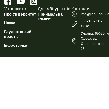
Університет
Для абітурієнтів
Контакти
info@pdpu.edu.u
Про Університет
Приймальна
комісія
+38-048-731-
Наука
62-91
Студентський
Україна, 65020, м
простір
Одеса, вул.
Старопортофранк
Інфострічка
26.