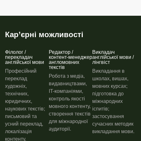
Кар’єрні можливості
Філолог /
Редактор /
Викладач
перекладач
контент-менеджер
англійської мови /
англійської мови
англомовних
лінгвіст
текстів
Професійний
Викладання в
Робота з медіа,
переклад
школах, вишах,
видавництвами,
художніх,
мовних курсах;
IT-компаніями,
технічних,
підготовка до
контроль якості
юридичних,
міжнародних
мовного контенту,
наукових текстів;
іспитів;
створення текстів
письмовий та
застосування
для міжнародної
усний переклад,
сучасних методик
аудиторії.
локалізація
викладання мови.
контенту.