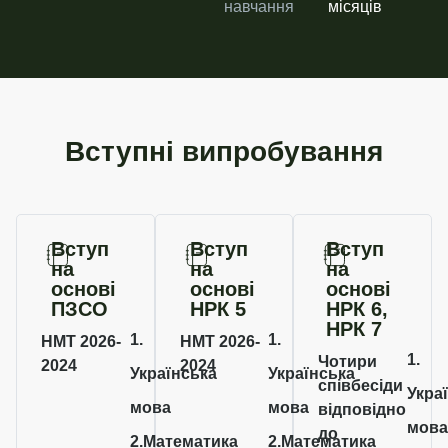
навчання
місяців​
Вступні випробування
Вступ
Вступ
Вступ
на
на
на
основі
основі
основі
ПЗСО
НРК 5
НРК 6,
НРК 7
1.
1.
НМТ 2026-
НМТ 2026-
1.
Чотири
2024
2024
Українська
Українська
співбесіди
Укра
мова
мова
відповідно
мов
до
2.Математика
2.Математика