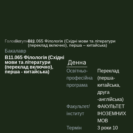
Головна
-
Вступнику
-
В11.065 Філологія (Східні мови та літератури
(переклад включно), перша – китайська)
Бакалавр
В11.065 Філологія (Східні
Денна
мови та літератури
(переклад включно),
Освітньо-
Переклад
перша - китайська)
професійна
(перша-
програма
китайська,
друга
-англійська)
Факультет/
ФАКУЛЬТЕТ
інститут
ІНОЗЕМНИХ
МОВ
Термін
3 роки 10