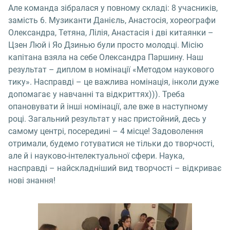
Але команда зібралася у повному складі: 8 учасників,
замість 6. Музиканти Данієль, Анастосія, хореографи
Олександра, Тетяна, Лілія, Анастасія і дві китаянки –
Цзен Люй і Яо Дзинью були просто молодці. Місію
капітана взяла на себе Олександра Паршину. Наш
результат – диплом в номінації «Методом наукового
тику». Насправді – це важлива номінація, інколи дуже
допомагає у навчанні та відкриттях))). Треба
опановувати й інші номінації, але вже в наступному
році. Загальний результат у нас пристойний, десь у
самому центрі, посередині – 4 місце! Задоволення
отримали, будемо готуватися не тільки до творчості,
але й і науково-інтелектуальної сфери. Наука,
насправді – найскладніший вид творчості – відкриває
нові знання!