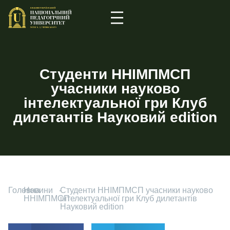
Студенти ННІМПМСП
учасники науково
інтелектуальної гри Клуб
дилетантів Науковий edition
Головна
-
Новини
-
Студенти ННІМПМСП учасники науково
ННІМПМСП
інтелектуальної гри Клуб дилетантів
Науковий edition