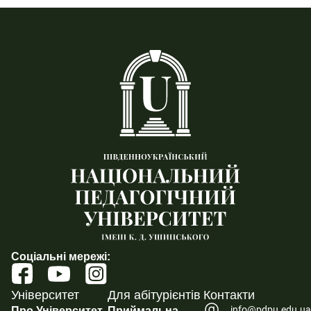
Соціальні мережі:
Університет
Для абітурієнтів
Контакти
info@pdpu.edu.u
Про Університет
Приймальна