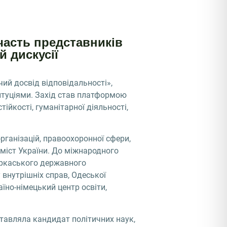
часть представників
й дискусії
ий досвід відповідальності»,
ституціями. Захід став платформою
ійкості, гуманітарної діяльності,
рганізацій, правоохоронної сфери,
 міст України. До міжнародного
еркаського державного
 внутрішніх справ, Одеської
їно-німецький центр освіти,
тавляла кандидат політичних наук,