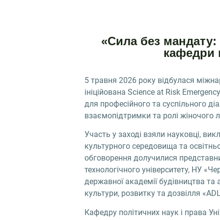
«Сила без мандату:
кафедри п
5 травня 2026 року відбулася міжна
ініційована Science at Risk Emergen
для професійного та суспільного діа
взаємопідтримки та ролі жіночого л
Участь у заході взяли науковці, вик
культурного середовища та освітньо
обговорення долучилися представни
технологічного університету, НУ «Че
державної академії будівництва та 
культури, розвитку та дозвілля «ADLE
Кафедру політичних наук і права У