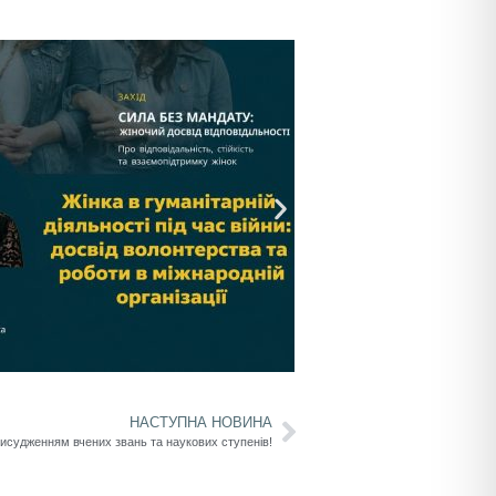
НАСТУПНА НОВИНА
рисудженням вчених звань та наукових ступенів!