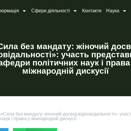
формація
Сфери діяльності
Контакти
Наука
Сила без мандату: жіночий досв
овідальності»: участь представ
афедри політичних наук і права
міжнародній дискусії
-
«Сила без мандату: жіночий досвід відповідальності»: учас
наук і права у міжнародній дискусії