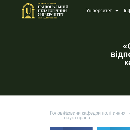
Університет
Ін
«
відп
к
Головна
-
Новини кафедри політичних
наук і права