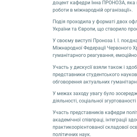
доцент кафедри Інна ПРОНОЗА, яка в
роботи в міжнародній організації».
Подія проходила у форматі двох офла
України та Європи, що створило про
У своєму виступі Проноза І. І. поєд
Міжнародної Федерації Червоного Хр
гуманітарного реагування, емоційно
Участь у дискусії взяли також і здо
представники студентського науково
обговорення актуальних гуманітарних
У межах заходу увагу було зосередже
діяльності, соціальної згуртованост
Участь представників кафедри політ
академічної співпраці, інтеграції з
практикоорієнтованої складової осв
політичних наук.