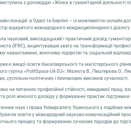
иступила з доповіддю «Жінка в гуманітарній діяльності під
йн-локацій: в Одесі та Берліні – із можливістю онлайн-дол
стір відкритого міжнародного міждисциплінарного діалогу т
нала науковий, викладацький і практичний досвід гуманітарн
еста (IFRC), акцентувавши увагу на трансформації професій
му навантаженні, жіночому лідерстві та соціальній відпові
бувачі вищої освіти бакалаврського та магістерського рівні
го гуртка «PolitSpace UA EU»: Малюта В., Пештерєва О., Ля
, суспільно-політичних і безпекових викликів сучасності.
но на питаннях професійної стійкості, невидимої праці, вз
і та ролі жіночого досвіду у формуванні практик підтримки 
ичних наук і права Університету Ушинського у подібних м
добувачів освіти у міжнародний науково-комунікаційний про
ітнього процесу та формуванню сучасних підходів до підго