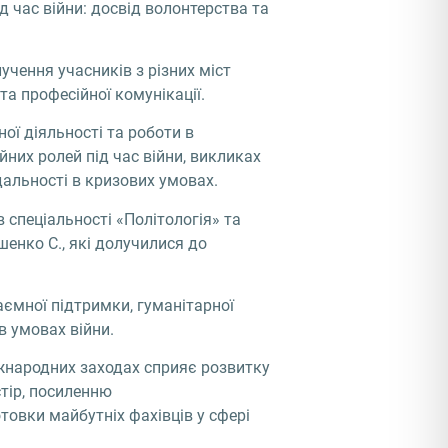
 час війни: досвід волонтерства та
учення учасників з різних міст
а професійної комунікації.
ої діяльності та роботи в
них ролей під час війни, викликах
дальності в кризових умовах.
в спеціальності «Політологія» та
шенко С., які долучилися до
аємної підтримки, гуманітарної
в умовах війни.
іжнародних заходах сприяє розвитку
стір, посиленню
товки майбутніх фахівців у сфері