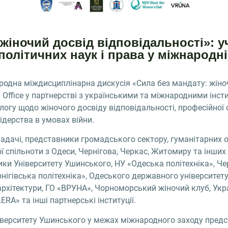
 жіночий досвід відповідальності»: у
олітичних наук і права у міжнародні
родна міждисциплінарна дискусія «Сила без мандату: жіноч
cy Office у партнерстві з українськими та міжнародними ін
логу щодо жіночого досвіду відповідальності, професійної ст
ідерства в умовах війни.
ладачі, представники громадського сектору, гуманітарних о
ї спільноти з Одеси, Чернігова, Черкас, Житомиру та інших
ки Університету Ушинського, НУ «Одеська політехніка», Ч
рнігівська політехніка», Одеського державного університету
архітектури, ГО «ВРУНА», Чорноморський жіночий клуб, Укра
RA» та інші партнерські інституції.
ніверситету Ушинського у межах міжнародного заходу предс