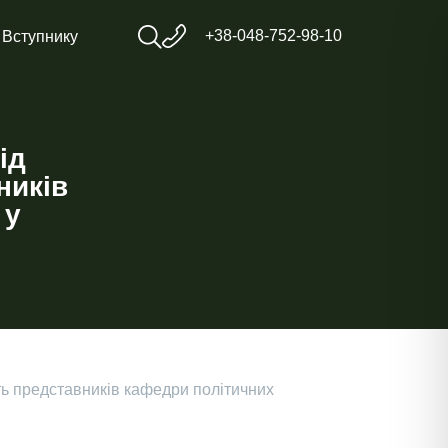
+38-048-752-98-10
Вступнику
ід
ників
 у
ть представників кафедри політичних