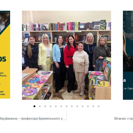
До Дня науки: Відкрита лекція Ганса Вільгельма Кауфманна – професора Бременського університету музики в ННІМПМСП
Вітаємо з п