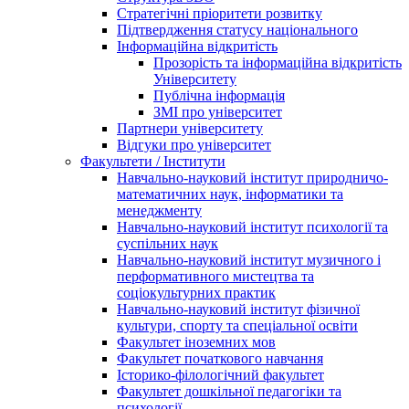
Стратегічні пріоритети розвитку
Підтвердження статусу національного
Інформаційна відкритість
Прозорість та інформаційна відкритість
Університету
Публічна інформація
ЗМІ про університет
Партнери університету
Відгуки про університет
Факультети / Інститути
Навчально-науковий інститут природничо-
математичних наук, інформатики та
менеджменту
Навчально-науковий інститут психології та
суспільних наук
Навчально-науковий інститут музичного і
перформативного мистецтва та
соціокультурних практик
Навчально-науковий інститут фізичної
культури, спорту та спеціальної освіти
Факультет іноземних мов
Факультет початкового навчання
Історико-філологічний факультет
Факультет дошкільної педагогіки та
психології