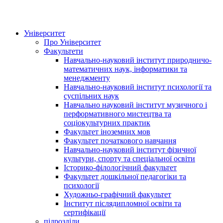
Університет
Про Університет
Факультети
Навчально-науковий інститут природничо-
математичних наук, інформатики та
менеджменту
Навчально-науковий інститут психології та
суспільних наук
Навчально науковий інститут музичного і
перформативного мистецтва та
соціокультурних практик
Факультет іноземних мов
Факультет початкового навчання
Навчально-науковий інститут фізичної
культури, спорту та спеціальної освіти
Історико-філологічний факультет
Факультет дошкільної педагогіки та
психології
Художньо-графічний факультет
Інститут післядипломної освіти та
сертифікації
підрозділи