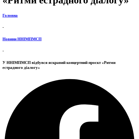
«Ритми естрадного діалогу»
Головна
-
Новини ННІМПМСП
-
У ННІМПМСП відбувся яскравий концертний проєкт «Ритми
естрадного діалогу»