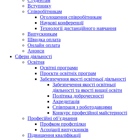
Студентам
Вступнику
Співробітникам
Оголошення співробітникам
Наукові конференції
Технології дистанційного навчання
Випускникам
Швидка оплата
Онлайн оплата
Анонси
Сфери діяльності
Освітня
Освітні програми
Проєкти освітніх програм
Забезпечення якості освітньої діяльності
Забезпечення якості освітньої
діяльності та якості вищої освіти
Політика доброчесності
Акредитація
Співпраця з роботодавцями
Конкурс професійної майстерності
Професійні об’єднання
Профком профспілки
Асоціації випускників
Підвищення кваліфікації