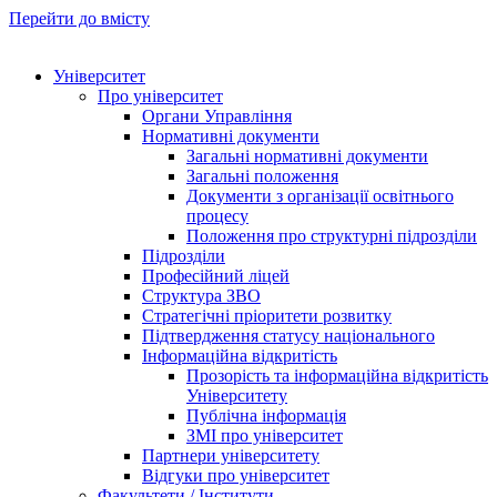
Перейти до вмісту
Університет
Про університет
Органи Управління
Нормативні документи
Загальні нормативні документи
Загальні положення
Документи з організації освітнього
процесу
Положення про структурні підрозділи
Підрозділи
Професійний ліцей
Структура ЗВО
Стратегічні пріоритети розвитку
Підтвердження статусу національного
Інформаційна відкритість
Прозорість та інформаційна відкритість
Університету
Публічна інформація
ЗМІ про університет
Партнери університету
Відгуки про університет
Факультети / Інститути