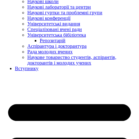
Наукові школи
Наукові лабораторії та центри
Наукові гуртки та проблемні групи
Наукові конференції
Університетські видання
Спеціалізовані вчені ради
Університетська бібіліотека
Репозитарій
Аспірантура і докторантура
Рада молодих вчених
Наукове товариство студентів, аспірантів,
докторантів і молодих учених
Вступнику