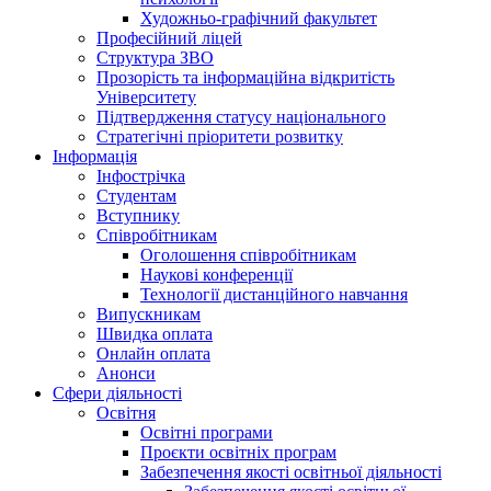
Художньо-графічний факультет
Професійний ліцей
Структура ЗВО
Прозорість та інформаційна відкритість
Університету
Підтвердження статусу національного
Стратегічні пріоритети розвитку
Інформація
Інфострічка
Студентам
Вступнику
Співробітникам
Оголошення співробітникам
Наукові конференції
Технології дистанційного навчання
Випускникам
Швидка оплата
Онлайн оплата
Анонси
Сфери діяльності
Освітня
Освітні програми
Проєкти освітніх програм
Забезпечення якості освітньої діяльності