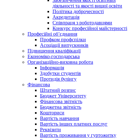
Забезпечення якості освітньої
діяльності та якості вищої освіти
Політика доброчесності
Акредитація
Співпраця з роботодавцями
Конкурс професійної майстерності
Професійні об’єднання
Профком профспілки
Асоціації випускників
Підвищення кваліфікації
Економіко-господарська
Організаційно-виховна робота
Інформація
Здобутки студентів
Протидія булінгу
Фінансова
Штатний розпис
Бюджет Університету
Фінансова звітність
Бюджетна звітність
Кошториси
Вартість навчання
Вартість інших платних послуг
Реквізити
Вартість проживання у гуртожитку