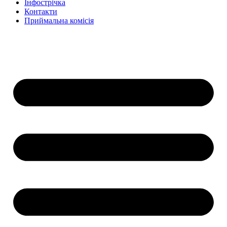
Інфострічка
Контакти
Приймальна комісія