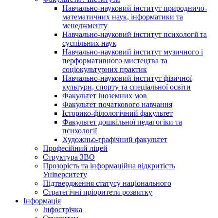
Навчально-науковий інститут природничо-
математичних наук, інформатики та
менеджменту
Навчально-науковий інститут психології та
суспільних наук
Навчально-науковий інститут музичного і
перформативного мистецтва та
соціокультурних практик
Навчально-науковий інститут фізичної
культури, спорту та спеціальної освіти
Факультет іноземних мов
Факультет початкового навчання
Історико-філологічний факультет
Факультет дошкільної педагогіки та
психології
Художньо-графічний факультет
Професійний ліцей
Структура ЗВО
Прозорість та інформаційна відкритість
Університету
Підтвердження статусу національного
Стратегічні пріоритети розвитку
Інформація
Інфострічка