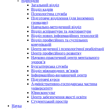
підрозділи
Загальний відділ
Відділ кадрів
Психологічна служба
Підготовче відділення (для іноземних
громадян)
Навчально-методичний відділ
Відділ аспірантури та докторантури
Відділ нових інформаційних технологій
Відділ професійних та суспільних
комунікацій
Центр медичної і психологічної реабілітації
Центр професійного розвитку
Науково-практичний центр ментального
здоров’я
Бухгалтерська служба
Відділ міжнародних зв’язків
Інформаційно-видавничий центр
Підготовчі курси
Адміністративно-господарська частина
університету
Юрисконсульт
Центр забезпечення якості освіти
Студентський простір
Наука