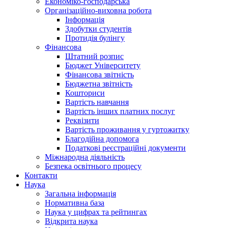
Економіко-господарська
Організаційно-виховна робота
Інформація
Здобутки студентів
Протидія булінгу
Фінансова
Штатний розпис
Бюджет Університету
Фінансова звітність
Бюджетна звітність
Кошториси
Вартість навчання
Вартість інших платних послуг
Реквізити
Вартість проживання у гуртожитку
Благодійна допомога
Податкові реєстраційні документи
Міжнародна діяльність
Безпека освітнього процесу
Контакти
Наука
Загальна інформація
Нормативна база
Наука у цифрах та рейтингах
Відкрита наука