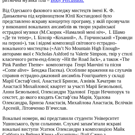
ритмічна музика тіла –
Body Percussion.
Від Одеського фахового коледжу мистецтв імені К. Ф.
Данькевича під керівництвом Юлії Костандової було
представлено яскраву концертну програму, у якій прозвучали
у виконанні вокальних ансамблів як твори української
естрадної музики (М.Скорик «Намалюй мені ніч», І. Шамо
«Де ти тепер», І. Білозір «Коханий», А. Горчинський «Троянди
на пероні»), так і відомі композиції світового естрадно-
вокального мистецтва («Ain’t No Mountain High Enough»
авторами якої є Nicholas Ashford та Valerie Simpson, твір у стилі
класичного ритм-енд-блюзу «Hit the Road Jack», а також «The
Pink Panther Theme» композитора Генрі Манчіні та пісня
«Сome alivе» Бенджа Пасека). Особливе враження на слухачів
справив естрадно-джазовий ансамбль Four/quarters у складі
Марії Євстаф’євої, Анастасії Бринзи, Азнівік Хачатрян та
Анастасії Михайлової; квартет за участі Марії Безюльової,
Анни Безюльової, Олександри Удалової Герди Нечипорук та
секстет, до якого входять Євстаф’єва Марія, Удалова
Олександра, Бринза Анастасія, Михайлова Анастасія, Вєлічкін
Арсеній, Літовченко В’ячеслав.
Вокальні номери, які представили студенти Університет
Ушинського, були сольними. Слухачі запам’ятали яскраві
вокальні виступи Усатюк Олександри
з
композицією Майк
Саббата та Рейчел Кінна «Escapism»; Лідії Сачко з