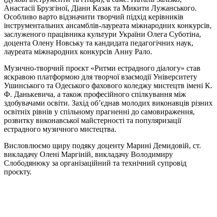
Анастасії Брузгіної, Діани Казак та Микити Лужанського.
Особливо варто відзначити творчий підхід керівників
інструментальних ансамблів-лауреата міжнародних конкурсів,
заслуженого працівника культури України Олега Суботіна,
доцента Олену Новську та кандидата педагогічних наук,
лауреата міжнародних конкурсів Анну Рало.
Музично-творчий проєкт «Ритми естрадного діалогу» став
яскравою платформою для творчої взаємодії Університету
Ушинського та Одеського фахового коледжу мистецтв імені К.
Ф. Данькевича, а також професійного спілкування між
здобувачами освіти. Захід об’єднав молодих виконавців різних
освітніх рівнів у спільному прагненні до самовираження,
розвитку виконавської майстерності та популяризації
естрадного музичного мистецтва.
Висловлюємо щиру подяку доценту Марині Демидовій, ст.
викладачу Олені Маргіній, викладачу Володимиру
Слободянюку за організаційний та технічний супровід
проєкту.