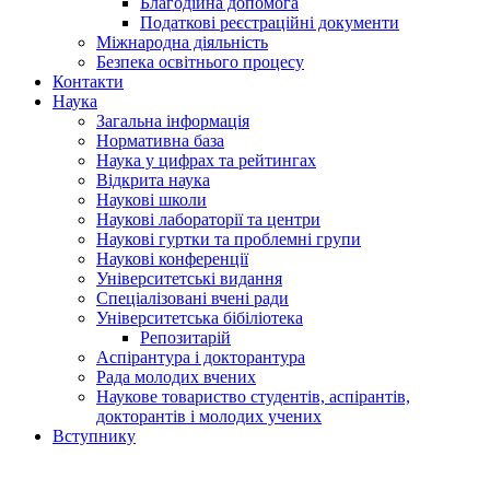
Благодійна допомога
Податкові реєстраційні документи
Міжнародна діяльність
Безпека освітнього процесу
Контакти
Наука
Загальна інформація
Нормативна база
Наука у цифрах та рейтингах
Відкрита наука
Наукові школи
Наукові лабораторії та центри
Наукові гуртки та проблемні групи
Наукові конференції
Університетські видання
Спеціалізовані вчені ради
Університетська бібіліотека
Репозитарій
Аспірантура і докторантура
Рада молодих вчених
Наукове товариство студентів, аспірантів,
докторантів і молодих учених
Вступнику