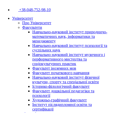
+38-048-752-98-10
Університет
Про Університет
Факультети
Навчально-науковий інститут природничо-
математичних наук, інформатики та
менеджменту
Навчально-науковий інститут психології та
суспільних наук
Навчально науковий інститут музичного і
перформативного мистецтва та
соціокультурних практик
Факультет іноземних мов
Факультет початкового навчання
Навчально-науковий інститут фізичної
культури, спорту та спеціальної освіти
Історико-філологічний факультет
Факультет дошкільної педагогіки та
психології
Художньо-графічний факультет
Інститут післядипломної освіти та
сертифікації