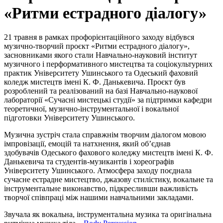
«Ритми естрадного діалогу»
21 травня в рамках профорієнтаційного заходу відбувся
музично-творчий проєкт «Ритми естрадного діалогу»,
засновниками якого стали Навчально-науковий інститут
музичного і перформативного мистецтва та соціокультурних
практик Університету Ушинського та Одеський фаховий
коледж мистецтв імені К. Ф. Данькевича. Проєкт був
розроблений та реалізований на базі Навчально-наукової
лабораторії «Сучасні мистецькі студії» за підтримки кафедри
теоретичної, музично-інструментальної і вокальної
підготовки Університету Ушинського.
Музична зустріч стала справжнім творчим діалогом мовою
імпровізації, емоцій та натхнення, який об’єднав
здобувачів Одеського фахового коледжу мистецтв імені К. Ф.
Данькевича та студентів-музикантів і хореографів
Університету Ушинського. Атмосфера заходу поєднала
сучасне естрадне мистецтво, джазову стилістику, вокальне та
інструментальне виконавство, підкресливши важливість
творчої співпраці між нашими навчальними закладами.
Звучала як вокальна, інструментальна музика та оригінальна