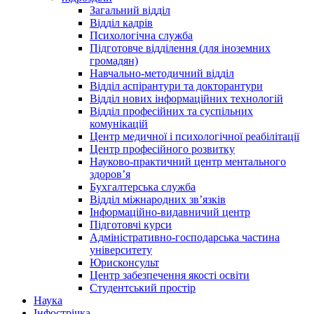
Загальний відділ
Відділ кадрів
Психологічна служба
Підготовче відділення (для іноземних
громадян)
Навчально-методичний відділ
Відділ аспірантури та докторантури
Відділ нових інформаційних технологій
Відділ професійних та суспільних
комунікацій
Центр медичної і психологічної реабілітації
Центр професійного розвитку
Науково-практичний центр ментального
здоров’я
Бухгалтерська служба
Відділ міжнародних зв’язків
Інформаційно-видавничий центр
Підготовчі курси
Адміністративно-господарська частина
університету
Юрисконсульт
Центр забезпечення якості освіти
Студентський простір
Наука
Інфострічка