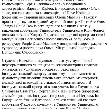
композицією Сергія Бабкіна «Агов» у поєднанні з
хореографією; Варвари Кірічок із народною піснею «Ой, я
знаю, що гріх маю» та композицією «I Have Nothing»
(керівник — старший викладач Олена Маргіна). Також у
проєкті прозвучав яскравий музичний номер «There Are Worse
Things I Could Do» із легендарного мюзиклу Grease у
виконанні здобувачки Університету Ушинського Кіри Чорної
(викладач-Аліна Ходот). Окрасою концертної програми став і
виступ Анни Василенко з композицією «Honey Boy» із
репертуару Purple Disco Machine у поєднанні з хореографічним
супроводом (постановка Ольги Мікулінської, викладач-
Володимир Слободянюк).
Студенти Навчально-наукового інституту музичного і
перформативного мистецтва та соціокультурних практик
Університет Ушинського яскраво представили
інструментальний жанр сучасного музичного мистецтва,
демонструючи високий рівень виконавської майстерності,
ансамблевої взаємодії та стильової різноманітності. В
інструментальній програмі взяли участь Інна Глущенко та
Єлизавета Стаматакі (фортепіано), Іван Петров (вібрафон),
ансамбль ударних інструментів у складі Івана Петрова, Інни
Глущенко та Уляни Вагапової, а також спільний квартет
здобувачів Фахового коледжу та Університет Ушинського
(духові інструменти та гітара), а саме: Наталії Залізко,