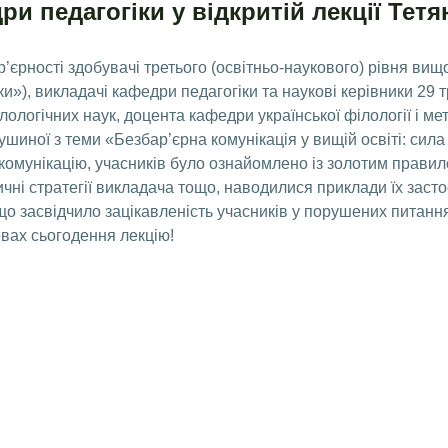
ри педагогіки у відкритій лекції Тет
єрності здобувачі третього (освітньо-наукового) рівня вищої
ки»), викладачі кафедри педагогіки та наукові керівники 29
філологічних наук, доцента кафедри української філології і 
иної з теми «Безбар’єрна комунікація у вищій освіті: сила 
комунікацію, учасників було ознайомлено із золотим правил
чні стратегії викладача тощо, наводилися приклади їх засто
 що засвідчило зацікавленість учасників у порушених питанн
овах сьогодення лекцію!