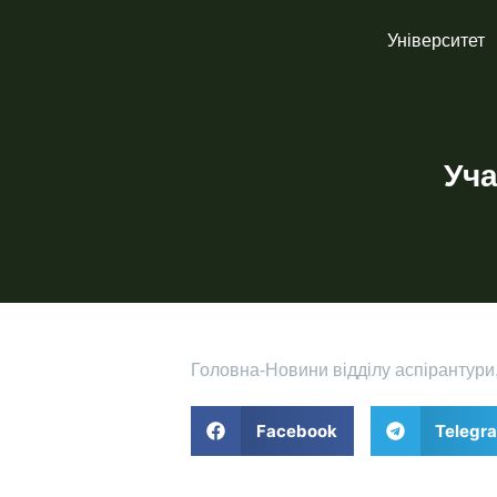
Університет
Уча
Головна
-
Новини відділу аспірантури
Facebook
Telegr