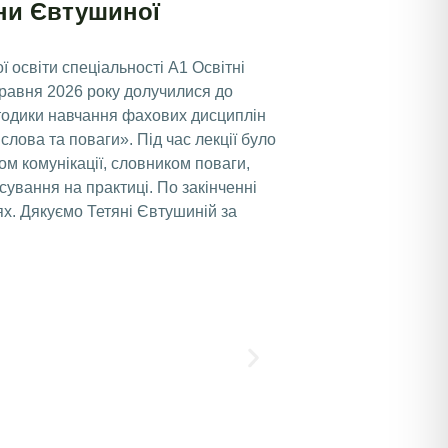
яни Євтушиної
 освіти спеціальності А1 Освітні
 травня 2026 року долучилися до
методики навчання фахових дисциплін
слова та поваги». Під час лекції було
ом комунікації, словником поваги,
сування на практиці. По закінченні
ях. Дякуємо Тетяні Євтушиній за