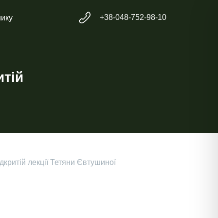
+38-048-752-98-10
нику
итій
ідкритій лекції Тетяни Євтушиної