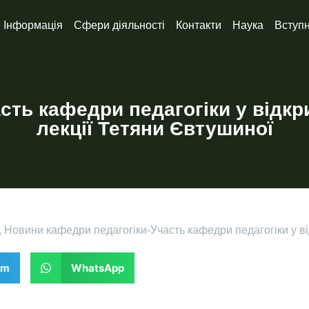
Інформація
Сфери діяльності
Контакти
Наука
Вступ
сть кафедри педагогіки у відкр
лекції Тетяни Євтушиної
,
Новини кафедри педагогіки
-
Участь кафедри педагогіки у в
am
WhatsApp