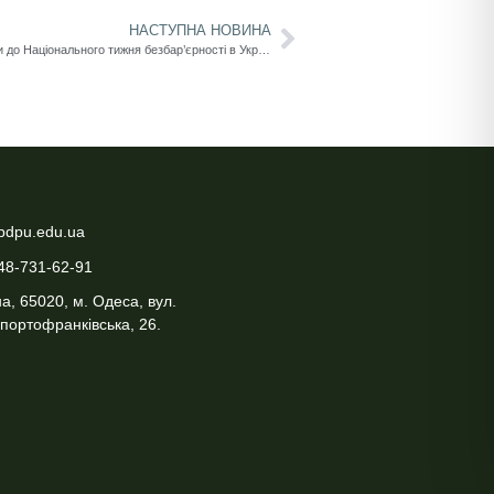
НАСТУПНА НОВИНА
В Університеті Ушинського відбулися заходи до Національного тижня безбар’єрності в Україні (25-31 травня 2026 року)
pdpu.edu.ua
48-731-62-91
а, 65020, м. Одеса, вул.
портофранківська, 26.