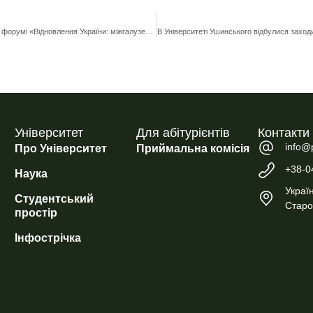
Участь у ІІ Міжнародному науково-практичному форумі «Відновлення України: міжгалузевий теоретико-прикладний аналіз та потенціали розвитку»
Університет
Для абітурієнтів
Контакти
info@
Про Університет
Приймальна комісія
+38-0
Наука
Україн
Студентський
Старо
простір
Інфострічка